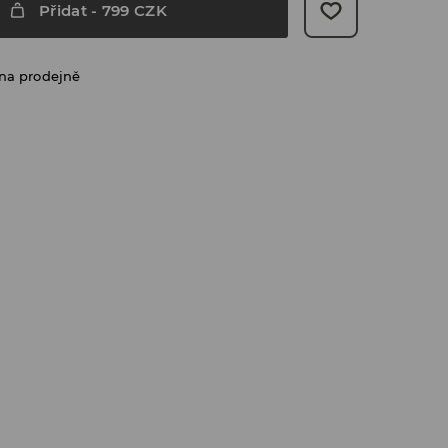
Přidat
-
799
CZK
na prodejně