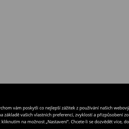
hom vám poskytli co nejlepší zážitek z používání našich webov
a základě vašich vlastních preferencí, zvyklostí a přizpůsobení 
 kliknutím na možnost „Nastavení“. Chcete-li se dozvědět více, 