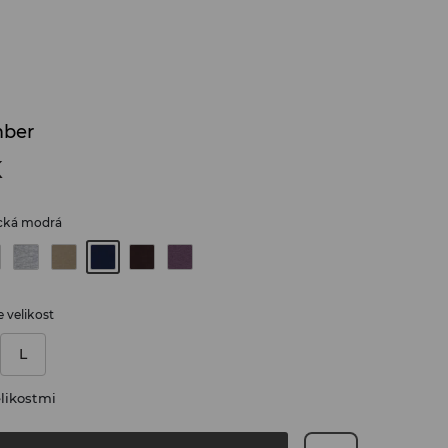
mber
K
cká modrá
 velikost
L
likostmi