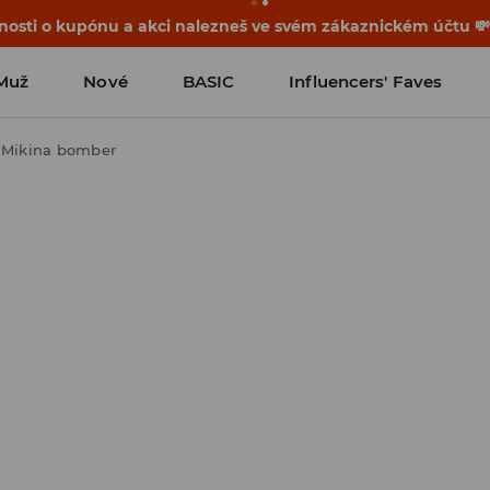
osti o kupónu a akci nalezneš ve svém zákaznickém účtu 
Muž
Nové
BASIC
Influencers' Faves
Mikina bomber