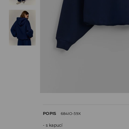
POPIS
684IO-59X
s kapucí