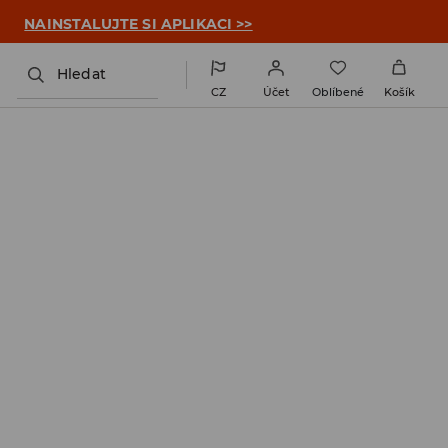

NAINSTALUJTE SI APLIKACI >>
Hledat
CZ
Účet
Oblíbené
Košík