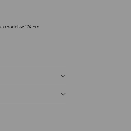
ška modelky: 174 cm
R
ÁRY