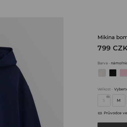
Mikina bo
799
CZ
Barva
-
námořni
Velikost
-
Vyberte
S
M
Průvodce ve