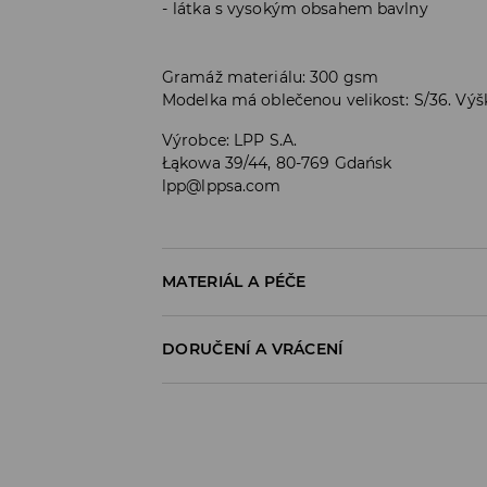
látka s vysokým obsahem bavlny
Gramáž materiálu: 300 gsm
Modelka má oblečenou velikost: S/36. Vý
Výrobce
:
LPP S.A.
Łąkowa 39/44, 80-769 Gdańsk
lpp@lppsa.com
MATERIÁL A PÉČE
PRVNÍ MATERIÁL
:
60% BAVLNA, 40% POLYESTE
DORUČENÍ A VRÁCENÍ
ŽEHLIT PO RUBOVÉ STRANĚ
Zásady pro přepravu
VÝROBEK SE NESMÍ BĚLIT
Odběr v obchodě:
ŽEHLENÍ PŘI MAX. TEPLOTĚ 110°C - BEZ P
DOPRAVA ZDARMA