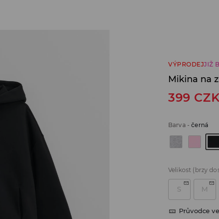
VÝPRODEJ
JIŽ 
Mikina na z
399
CZ
Barva
-
černá
Velikost
(brzy do
S
M
Průvodce ve