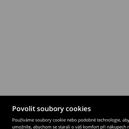
vybraných způsobů vrácení.
⟶
Podrobná pravidla vrácení
Povolit soubory cookies
Používáme soubory cookie nebo podobné technologie, abyc
umožníte, abychom se starali o váš komfort při nákupech n