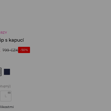
BRZY
ip s kapucí
K
-50%
799
CZK
stupný)
L
likostmi