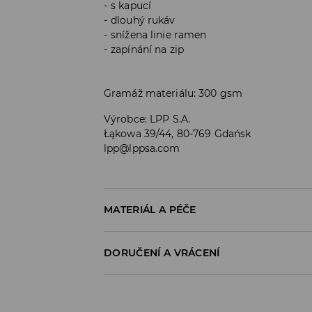
s kapucí
dlouhý rukáv
snížena linie ramen
zapínání na zip
Gramáž materiálu: 300 gsm
Výrobce
:
LPP S.A.
Łąkowa 39/44, 80-769 Gdańsk
lpp@lppsa.com
MATERIÁL A PÉČE
PRVNÍ MATERIÁL
:
60% BAVLNA, 40% POLYESTE
DORUČENÍ A VRÁCENÍ
Zásady pro přepravu