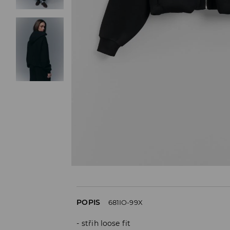
POPIS
681IO-99X
střih loose fit