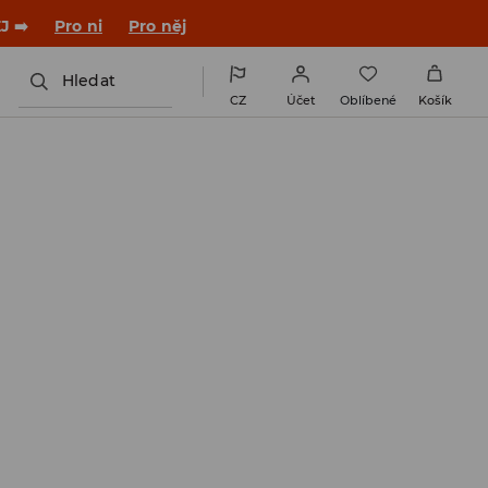
J ➡️
Pro ni
Pro něj
Hledat
CZ
Účet
Oblíbené
Košík