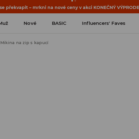
 se překvapit – mrkni na nové ceny v akci KONEČNÝ VÝPRODE
Muž
Nové
BASIC
Influencers' Faves
Mikina na zip s kapucí