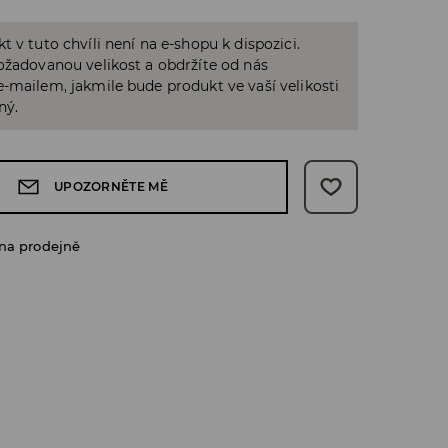
t v tuto chvíli není na e-shopu k dispozici.
ožadovanou velikost a obdržíte od nás
-mailem, jakmile bude produkt ve vaší velikosti
ný.
UPOZORNĚTE MĚ
na prodejně