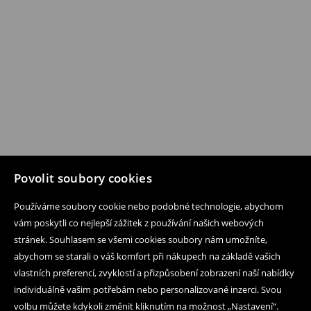
Povolit soubory cookies
Používáme soubory cookie nebo podobné technologie, abychom
vám poskytli co nejlepší zážitek z používání našich webových
stránek. Souhlasem se všemi cookies soubory nám umožníte,
abychom se starali o váš komfort při nákupech na základě vašich
vlastních preferencí, zvyklostí a přizpůsobení zobrazení naší nabídky
individuálně vašim potřebám nebo personalizované inzerci. Svou
volbu můžete kdykoli změnit kliknutím na možnost „Nastavení“.