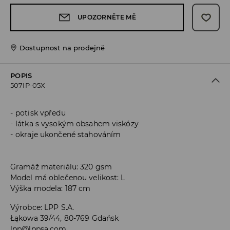
UPOZORNĚTE MĚ
Dostupnost na prodejně
POPIS
507IP-05X
potisk vpředu
látka s vysokým obsahem viskózy
okraje ukončené stahováním
Gramáž materiálu: 320 gsm
Model má oblečenou velikost: L
Výška modela: 187 cm
Výrobce
:
LPP S.A.
Łąkowa 39/44, 80-769 Gdańsk
lpp@lppsa.com