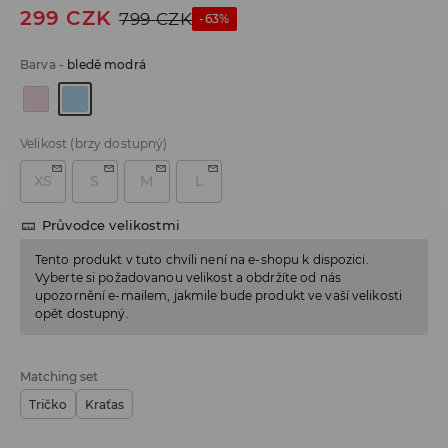
299
CZK
799
CZK
-63%
Barva
-
bledě modrá
Velikost
(brzy dostupný)
XS
S
M
L
Průvodce velikostmi
Tento produkt v tuto chvíli není na e-shopu k dispozici.
Vyberte si požadovanou velikost a obdržíte od nás
upozornění e-mailem, jakmile bude produkt ve vaší velikosti
opět dostupný.
Matching set
Tričko
Kraťas