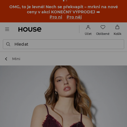
-30 % na PRODUKT DNE 🛍️ Podrobnosti o kupónu a akci
nalezneš ve svém zákaznickém účtu 💸
NAINSTALUJTE SI APLIKACI >>
Oblíbené
Účet
Košík
Hledat
Mini