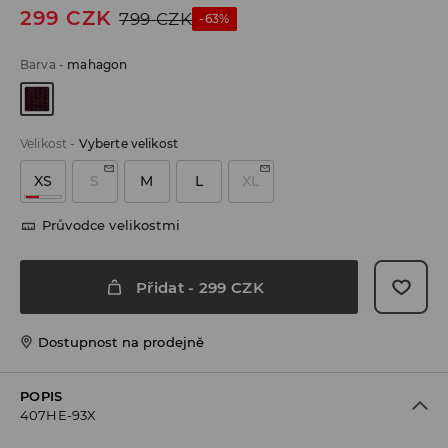
299
CZK
799
CZK
-63%
Barva
-
mahagon
Velikost
-
Vyberte velikost
XS
S
M
L
XL
Průvodce velikostmi
Přidat
-
299
CZK
Dostupnost na prodejně
POPIS
407HE-93X