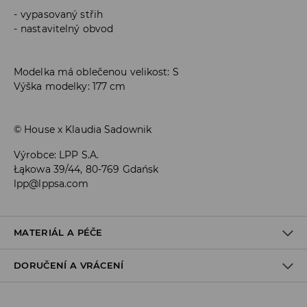
vypasovaný střih
nastavitelný obvod
Modelka má oblečenou velikost: S
Výška modelky: 177 cm
© House x Klaudia Sadownik
Výrobce
:
LPP S.A.
Łąkowa 39/44, 80-769 Gdańsk
lpp@lppsa.com
MATERIÁL A PÉČE
DORUČENÍ A VRÁCENÍ
PRVNÍ MATERIÁL
:
97% POLYESTER, 3% ELASTAN
DRUHÝ MATERIÁL
:
95% POLYAMID, 5% ELASTAN
1. PODEŠÍVKA
:
95% POLYESTER, 5% ELASTAN
Zásady pro přepravu