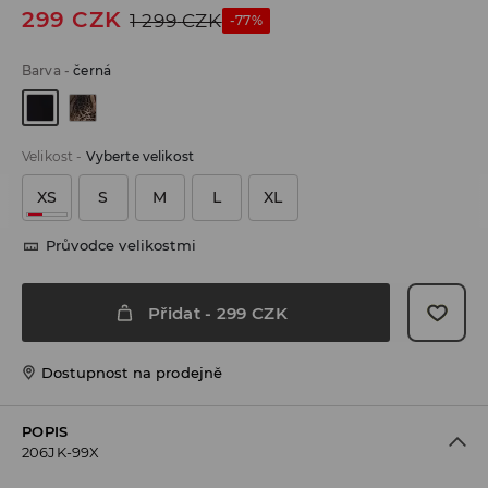
299
CZK
1 299
CZK
-77%
Barva
-
černá
Velikost
-
Vyberte velikost
XS
S
M
L
XL
Průvodce velikostmi
Přidat
-
299
CZK
Dostupnost na prodejně
POPIS
206JK-99X