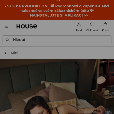
-30 % na PRODUKT DNE 🛍️ Podrobnosti o kupónu a akci
nalezneš ve svém zákaznickém účtu 💸
NAINSTALUJTE SI APLIKACI >>
Oblíbené
Účet
Košík
Hledat
Mini