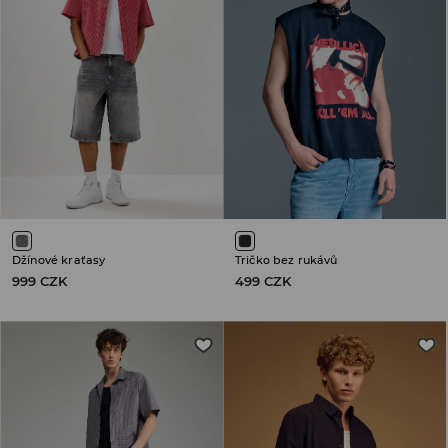
Džínové kraťasy
Tričko bez rukávů
999 CZK
499 CZK