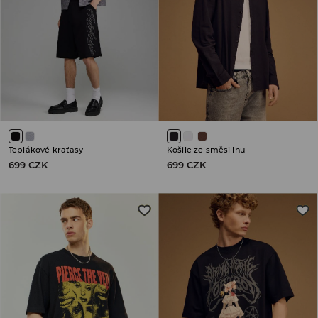
Teplákové kraťasy
Košile ze směsi lnu
699 CZK
699 CZK