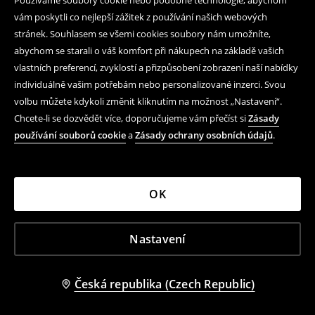
Používáme soubory cookie nebo podobné technologie, abychom
vám poskytli co nejlepší zážitek z používání našich webových
stránek. Souhlasem se všemi cookies soubory nám umožníte,
abychom se starali o váš komfort při nákupech na základě vašich
vlastních preferencí, zvyklostí a přizpůsobení zobrazení naší nabídky
individuálně vašim potřebám nebo personalizované inzerci. Svou
volbu můžete kdykoli změnit kliknutím na možnost „Nastavení“.
Chcete-li se dozvědět více, doporučujeme vám přečíst si
Zásady
používání souborů cookie
a
Zásady ochrany osobních údajů
.
OK
Mikina na zip s kapucí
Pásek z napodobeniny kůže
Nastavení
1 199 CZK
459 CZK
Česká republika (Czech Republic)