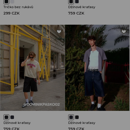
Tričko bez rukávů
Džínové kraťasy
299 CZK
759 CZK
Džínové kraťasy
Džínové kraťasy
759 CZK
759 CZK