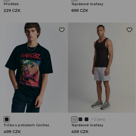
Přívěšek
Teplákové kraťasy
229 CZK
699 CZK
+
2
barvy
Tričko s potiskem Gorillaz
Teplákové kraťasy
499 CZK
459 CZK