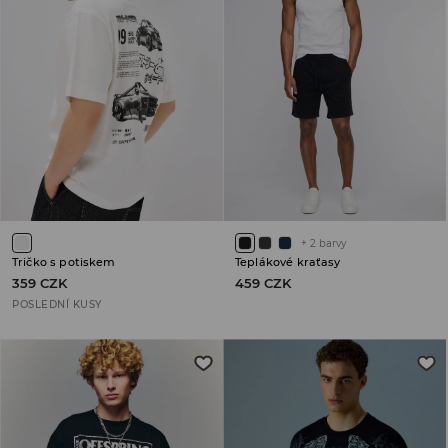
+
2
barvy
Tričko s potiskem
Teplákové kraťasy
359 CZK
459 CZK
POSLEDNÍ KUSY