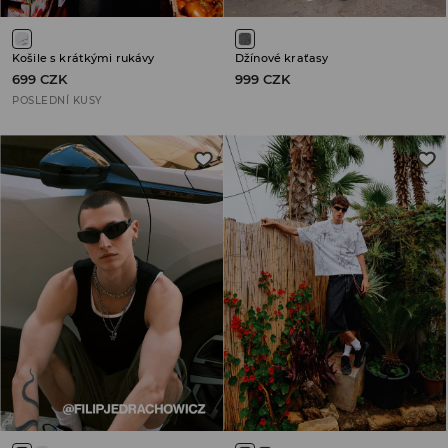
Košile s krátkými rukávy
Džínové kraťasy
699 CZK
999 CZK
POSLEDNÍ KUSY