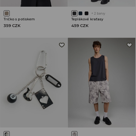
+
2
barvy
Tričko s potiskem
Teplákové kraťasy
359 CZK
459 CZK