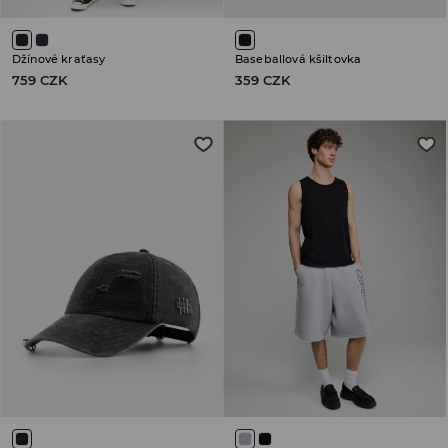
Džínové kraťasy
Baseballová kšiltovka
759 CZK
359 CZK