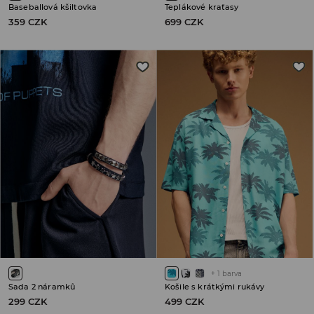
Baseballová kšiltovka
Teplákové kraťasy
359 CZK
699 CZK
+
1
barva
Sada 2 náramků
Košile s krátkými rukávy
299 CZK
499 CZK