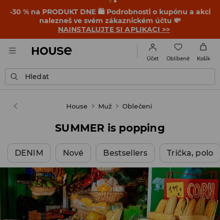
-30 % na PRODUKT DNE 🛍️ Podrobnosti o kupónu a akci
nalezneš ve svém zákaznickém účtu 💸
NAINSTALUJTE SI APLIKACI >>
Oblíbené
Účet
Košík
Hledat
House
Muž
Oblečení
SUMMER is popping
DENIM
Nové
Bestsellers
Trička, polo