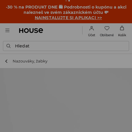
-30 % na PRODUKT DNE 🛍️ Podrobnosti o kupónu a akci
nalezneš ve svém zákaznickém účtu 💸
NAINSTALUJTE SI APLIKACI >>
Oblíbené
Účet
Košík
Hledat
Nazouváky, žabky