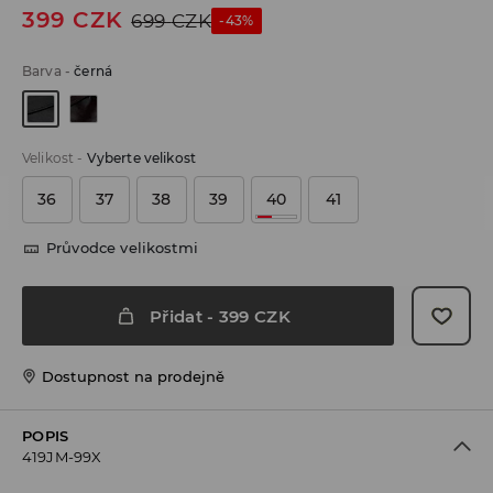
399
CZK
699
CZK
-43%
Barva
-
černá
Velikost
-
Vyberte velikost
36
37
38
39
40
41
Průvodce velikostmi
Přidat
-
399
CZK
Dostupnost na prodejně
POPIS
419JM-99X