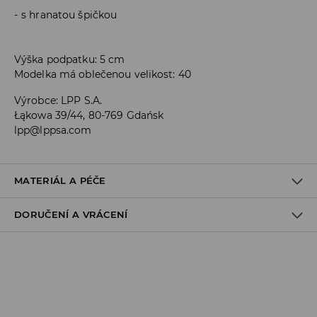
s hranatou špičkou
Výška podpatku: 5 cm
Modelka má oblečenou velikost: 40
Výrobce
:
LPP S.A.
Łąkowa 39/44, 80-769 Gdańsk
lpp@lppsa.com
MATERIÁL A PÉČE
DORUČENÍ A VRÁCENÍ
100% POLYURETAN
Zásady pro přepravu
Odběr v obchodě:
DOPRAVA ZDARMA
1-6 pracovní dny