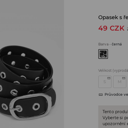
Opasek s ř
49
CZK
Barva
-
černá
Velikost
(vyprod
S
M
Průvodce ve
Tento produk
Vyberte si p
upozornění e