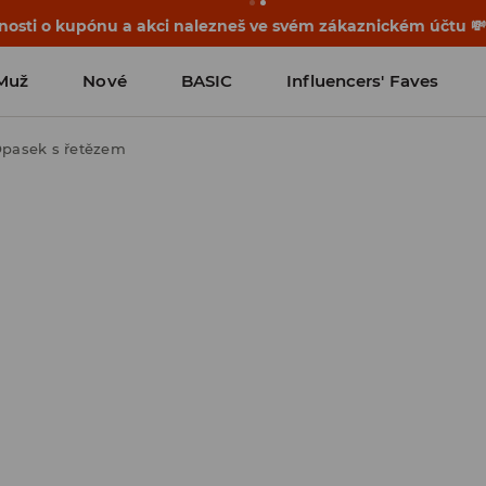
osti o kupónu a akci nalezneš ve svém zákaznickém účtu 
Muž
Nové
BASIC
Influencers' Faves
pasek s řetězem