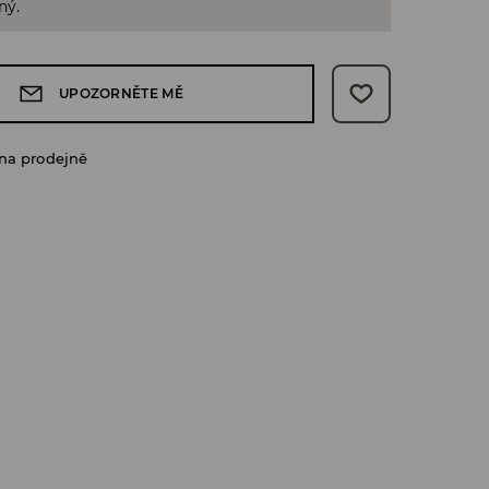
ný.
UPOZORNĚTE MĚ
na prodejně