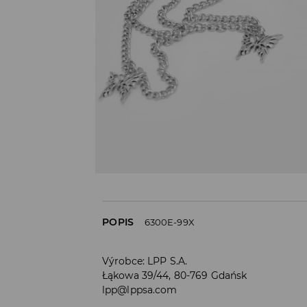
POPIS
6300E-99X
Výrobce
:
LPP S.A.
Łąkowa 39/44, 80-769 Gdańsk
lpp@lppsa.com