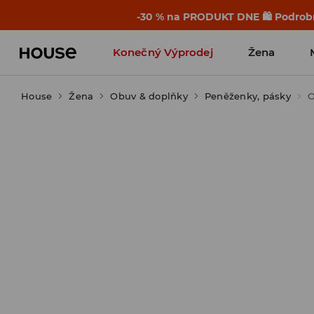
-30 % na PRODUKT DNE 🛍️ Podrobn
Konečný Výprodej
Žena
House
Žena
Obuv & doplňky
Peněženky, pásky
O