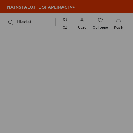

NAINSTALUJTE SI APLIKACI >>
Hledat
CZ
Účet
Oblíbené
Košík