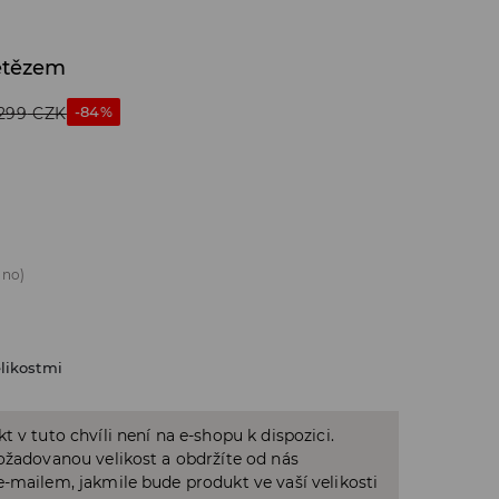
etězem
-84%
299
CZK
áno)
likostmi
t v tuto chvíli není na e-shopu k dispozici.
ožadovanou velikost a obdržíte od nás
-mailem, jakmile bude produkt ve vaší velikosti