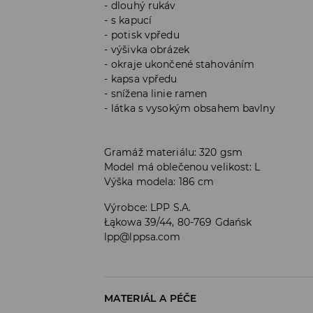
dlouhý rukáv
s kapucí
potisk vpředu
výšivka obrázek
okraje ukončené stahováním
kapsa vpředu
snížena linie ramen
látka s vysokým obsahem bavlny
Gramáž materiálu: 320 gsm
Model má oblečenou velikost: L
Výška modela: 186 cm
Výrobce
:
LPP S.A.
Łąkowa 39/44, 80-769 Gdańsk
lpp@lppsa.com
MATERIÁL A PÉČE