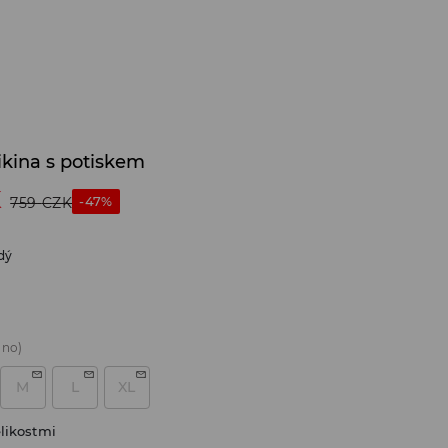
ikina s potiskem
K
-47%
759
CZK
dý
áno)
M
L
XL
likostmi