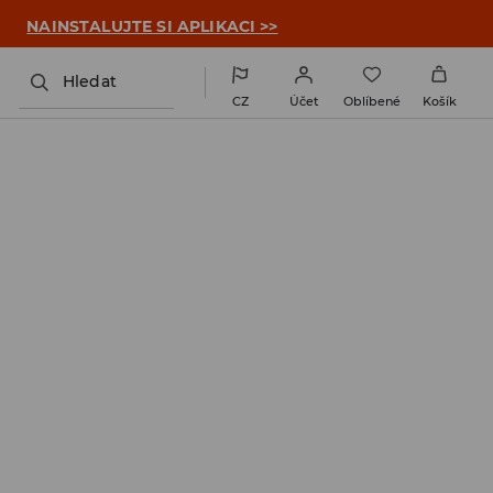

NAINSTALUJTE SI APLIKACI >>
Hledat
CZ
Účet
Oblíbené
Košík