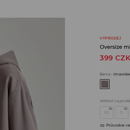
VÝPRODEJ
Oversize m
399
CZ
Barva
-
tmavoše
Velikost
(vyprod
XS
S
Průvodce ve