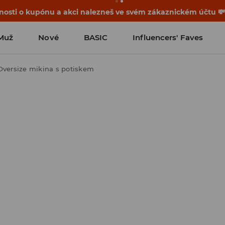
osti o kupónu a akci nalezneš ve svém zákaznickém účtu 
Muž
Nové
BASIC
Influencers' Faves
Oversize mikina s potiskem