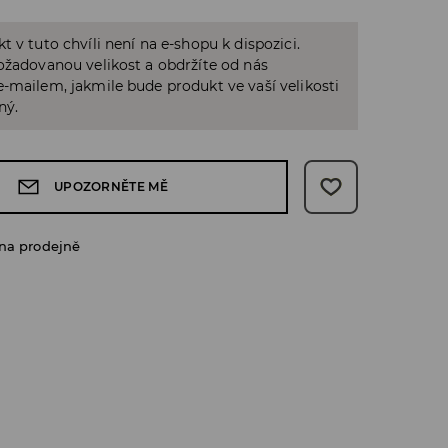
t v tuto chvíli není na e-shopu k dispozici.
ožadovanou velikost a obdržíte od nás
-mailem, jakmile bude produkt ve vaší velikosti
ný.
UPOZORNĚTE MĚ
na prodejně