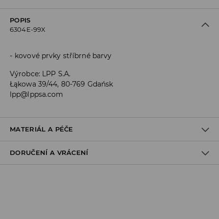
POPIS
6304E-99X
kovové prvky stříbrné barvy
Výrobce
:
LPP S.A.
Łąkowa 39/44, 80-769 Gdańsk
lpp@lppsa.com
MATERIÁL A PÉČE
DORUČENÍ A VRÁCENÍ
Materiál I
:
100% POLYURETAN
NESMÍ SE PRÁT
Zásady pro přepravu
VÝROBEK SE NESMÍ BĚLIT
Odběr v obchodě:
VÝROBEK SE NESMÍ SUŠIT V BUBNOVÉ SUŠIČCE
DOPRAVA ZDARMA