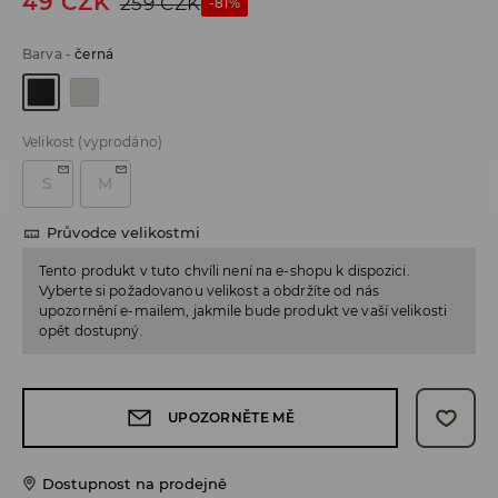
49
CZK
259
CZK
-81%
Barva
-
černá
Velikost
(vyprodáno)
S
M
Průvodce velikostmi
Tento produkt v tuto chvíli není na e-shopu k dispozici.
Vyberte si požadovanou velikost a obdržíte od nás
upozornění e-mailem, jakmile bude produkt ve vaší velikosti
opět dostupný.
UPOZORNĚTE MĚ
Dostupnost na prodejně