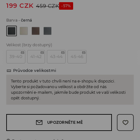
199
CZK
459
CZK
-57%
Barva
-
černá
Velikost
(brzy dostupný)
39-40
41-42
43-44
45-46
Průvodce velikostmi
Tento produkt v tuto chvíli není na e-shopu k dispozici.
Vyberte si požadovanou velikost a obdržíte od nás
upozornění e-mailem, jakmile bude produkt ve vaší velikosti
opět dostupný.
UPOZORNĚTE MĚ