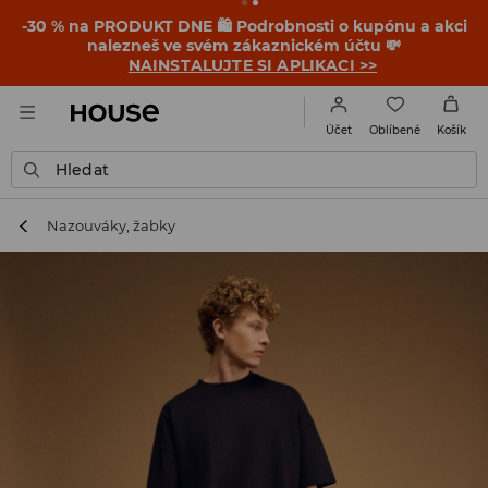
-30 % na PRODUKT DNE 🛍️ Podrobnosti o kupónu a akci
nalezneš ve svém zákaznickém účtu 💸
NAINSTALUJTE SI APLIKACI >>
Oblíbené
Účet
Košík
Hledat
Nazouváky, žabky