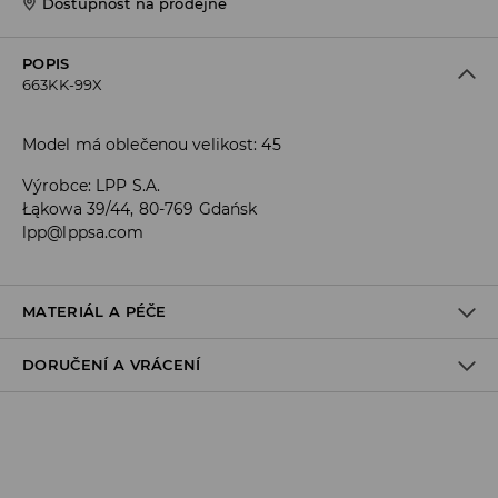
Dostupnost na prodejně
POPIS
663KK-99X
Model má oblečenou velikost: 45
Výrobce
:
LPP S.A.
Łąkowa 39/44, 80-769 Gdańsk
lpp@lppsa.com
MATERIÁL A PÉČE
DORUČENÍ A VRÁCENÍ
VRCHNÍ ČÁST
:
100% EVA
STÉLKA
:
100% EVA
PODEŠVA
:
100% EVA
Zásady pro přepravu
Odběr v obchodě: