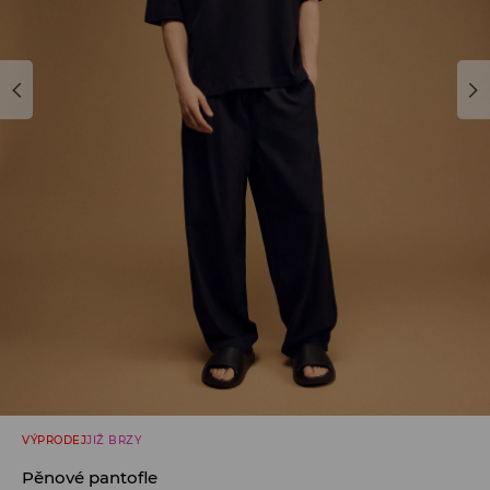
VÝPRODEJ
JIŽ BRZY
Pěnové pantofle