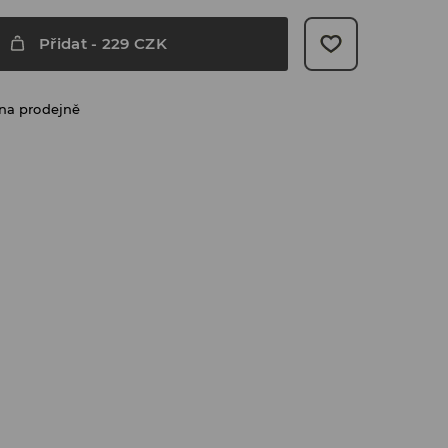
Přidat
-
229
CZK
na prodejně