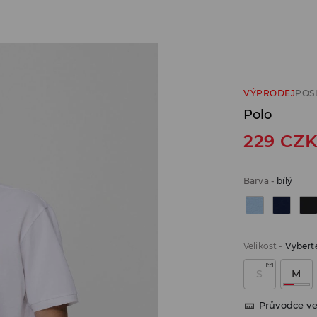
VÝPRODEJ
POS
Polo
229
CZ
Barva
-
bílý
Velikost
-
Vyberte
S
M
Průvodce ve