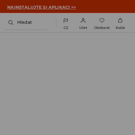

NAINSTALUJTE SI APLIKACI >>
Hledat
CZ
Účet
Oblíbené
Košík