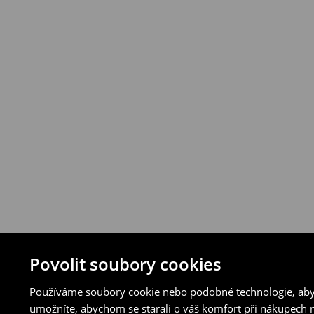
vybraných způsobů vrácení.
⟶
Podrobná pravidla vrácení
Povolit soubory cookies
Používáme soubory cookie nebo podobné technologie, abyc
umožníte, abychom se starali o váš komfort při nákupech n