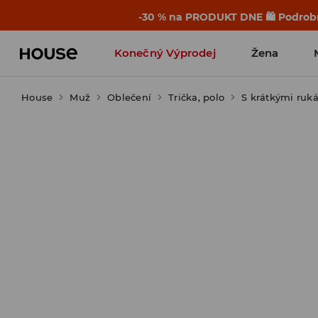
-30 % na PRODUKT DNE 🛍️ Podrobn
Konečný Výprodej
Žena
House
Muž
Oblečení
Trička, polo
S krátkými ruk