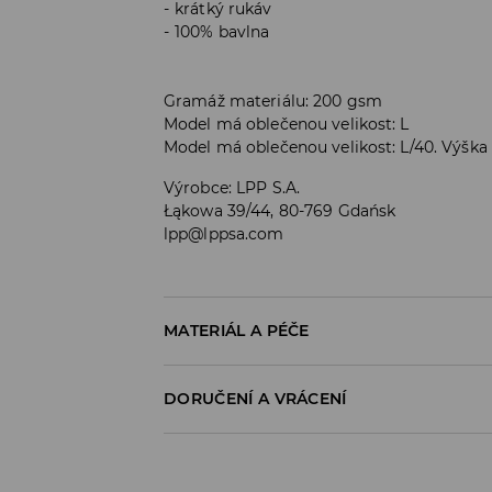
krátký rukáv
100% bavlna
Gramáž materiálu: 200 gsm
Model má oblečenou velikost: L
Model má oblečenou velikost: L/40. Výška
Výrobce
:
LPP S.A.
Łąkowa 39/44, 80-769 Gdańsk
lpp@lppsa.com
MATERIÁL A PÉČE
PRVNÍ MATERIÁL
:
100% BAVLNA
DORUČENÍ A VRÁCENÍ
VÝROBEK SE NESMÍ BĚLIT
Zásady pro přepravu
ŽEHLENÍ PŘI MAX. TEPLOTĚ 110°C - BEZ P