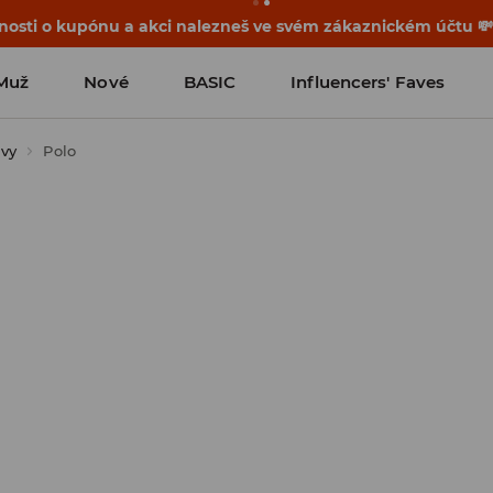
osti o kupónu a akci nalezneš ve svém zákaznickém účtu 
Muž
Nové
BASIC
Influencers' Faves
ávy
Polo