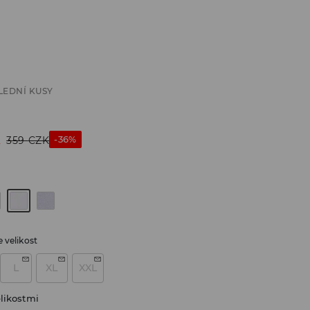
LEDNÍ KUSY
K
-36%
359
CZK
 velikost
L
XL
XXL
likostmi