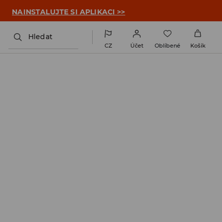

NAINSTALUJTE SI APLIKACI >>
Hledat
CZ
Účet
Oblíbené
Košík