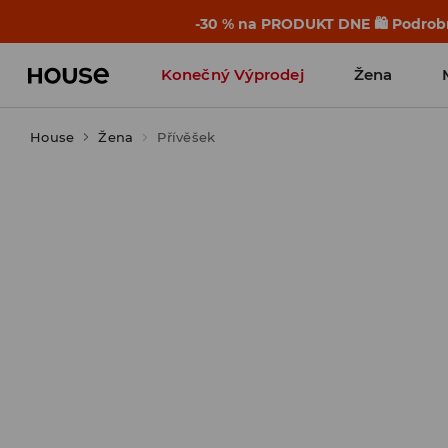
-30 % na PRODUKT DNE 🛍️ Podrobn
Konečný Výprodej
Žena
House
Žena
Přívěšek