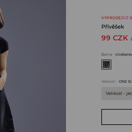
VÝPRODEJ
JIŽ 
Přívěšek
99
CZK
Barva
-
vícebare
Velikost
-
ONE SI
Velikost - je