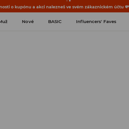
osti o kupónu a akci nalezneš ve svém zákaznickém účtu 
Muž
Nové
BASIC
Influencers' Faves