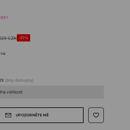
BRZY
-57%
229
CZK
vná
ZE
(brzy dostupný)
dna velikost
UPOZORNĚTE MĚ