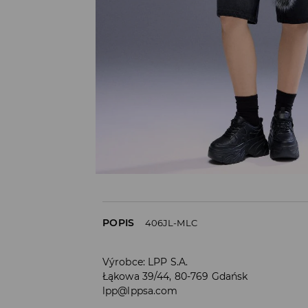
POPIS
406JL-MLC
Výrobce
:
LPP S.A.
Łąkowa 39/44, 80-769 Gdańsk
lpp@lppsa.com