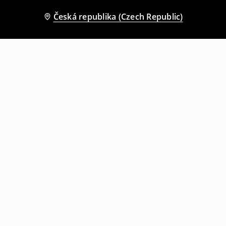
Česká republika (Czech Republic)
Ostatní zákazníci si také vybrali
Prošívaná bunda
Bunda bomber