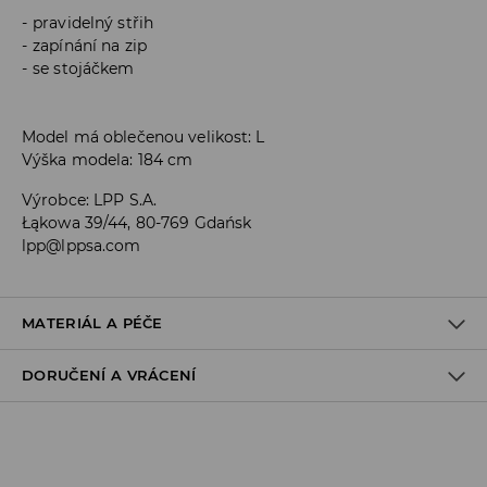
pravidelný střih
zapínání na zip
se stojáčkem
Model má oblečenou velikost: L
Výška modela: 184 cm
Výrobce
:
LPP S.A.
Łąkowa 39/44, 80-769 Gdańsk
lpp@lppsa.com
MATERIÁL A PÉČE
DORUČENÍ A VRÁCENÍ
PRVNÍ MATERIÁL
:
100% POLYESTER
VÝPLŇ
:
100% POLYESTER
1. PODEŠÍVKA
:
100% POLYESTER
Zásady pro přepravu
Odběr v obchodě: