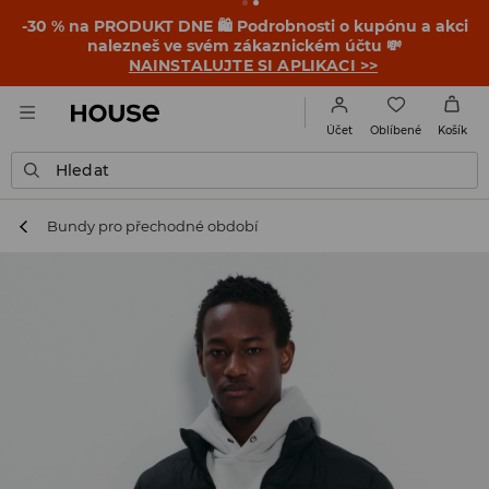
-30 % na PRODUKT DNE 🛍️ Podrobnosti o kupónu a akci
nalezneš ve svém zákaznickém účtu 💸
NAINSTALUJTE SI APLIKACI >>
Oblíbené
Účet
Košík
Hledat
Bundy pro přechodné období