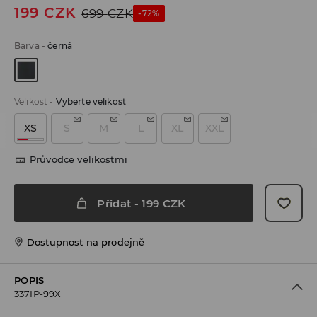
199
CZK
699
CZK
-72%
Barva
-
černá
Velikost
-
Vyberte velikost
XS
S
M
L
XL
XXL
Průvodce velikostmi
Přidat
-
199
CZK
Dostupnost na prodejně
POPIS
337IP-99X