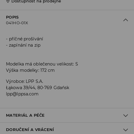
Dostupnost na prodejně
POPIS
041HO-01X
příčné prošívání
zapínání na zip
Modelka má oblečenou velikost: S
Výška modelky: 172 cm
Výrobce
:
LPP S.A.
Łąkowa 39/44, 80-769 Gdańsk
lpp@lppsa.com
MATERIÁL A PÉČE
DORUČENÍ A VRÁCENÍ
PRVNÍ MATERIÁL
:
100% POLYAMID