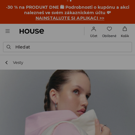
-30 % na PRODUKT DNE 🛍️ Podrobnosti o kupónu a akci
nalezneš ve svém zákaznickém účtu 💸
NAINSTALUJTE SI APLIKACI >>
Oblíbené
Účet
Košík
Hledat
Vesty