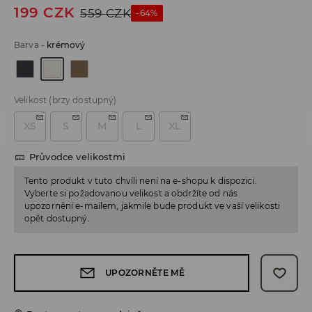
199
CZK
559
CZK
-64%
Barva
-
krémový
Velikost
(brzy dostupný)
XS
S
M
L
XL
Průvodce velikostmi
Tento produkt v tuto chvíli není na e-shopu k dispozici.
Vyberte si požadovanou velikost a obdržíte od nás
upozornění e-mailem, jakmile bude produkt ve vaší velikosti
opět dostupný.
UPOZORNĚTE MĚ