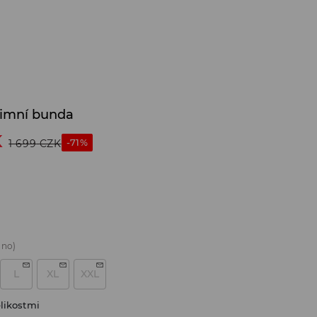
zimní bunda
K
-71%
1 699
CZK
áno)
L
XL
XXL
likostmi