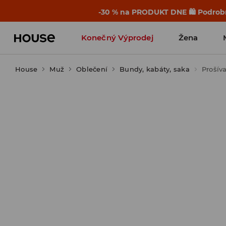
-30 % na PRODUKT DNE 🛍️ Podrobn
Konečný Výprodej
Žena
House
Muž
Oblečení
Bundy, kabáty, saka
Prošív