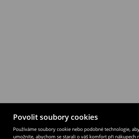
vybraných způsobů vrácení.
⟶
Podrobná pravidla vrácení
Povolit soubory cookies
Používáme soubory cookie nebo podobné technologie, abyc
umožníte, abychom se starali o váš komfort při nákupech n