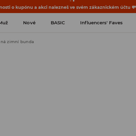
osti o kupónu a akci nalezneš ve svém zákaznickém účtu 
Muž
Nové
BASIC
Influencers' Faves
aná zimní bunda