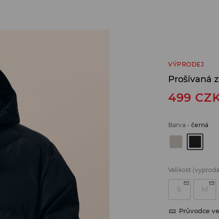
VÝPRODEJ
Prošívaná 
499
CZ
Barva
-
černá
Velikost
(vyprod
S
M
Průvodce ve