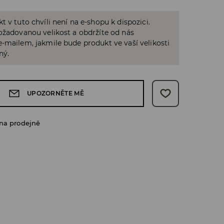
t v tuto chvíli není na e-shopu k dispozici.
ožadovanou velikost a obdržíte od nás
-mailem, jakmile bude produkt ve vaší velikosti
ný.
UPOZORNĚTE MĚ
na prodejně