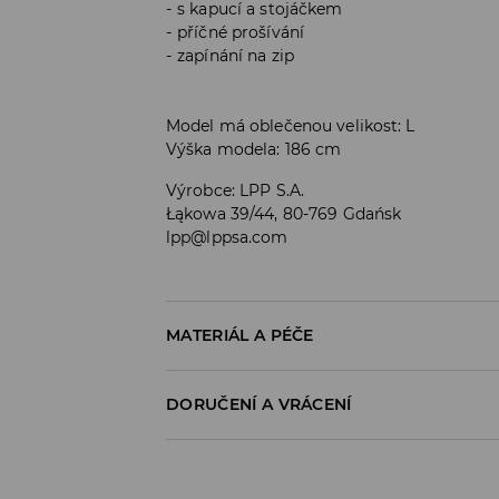
s kapucí a stojáčkem
příčné prošívání
zapínání na zip
Model má oblečenou velikost: L
Výška modela: 186 cm
Výrobce
:
LPP S.A.
Łąkowa 39/44, 80-769 Gdańsk
lpp@lppsa.com
MATERIÁL A PÉČE
Materiál I
:
100% POLYESTER
DORUČENÍ A VRÁCENÍ
Materiál IІ
:
100% POLYESTER
Materiál IІІ
:
100% POLYESTER
Zásady pro přepravu
PRÁT V PRAČCE PŘI MAX. TEPLOTĚ 30°C