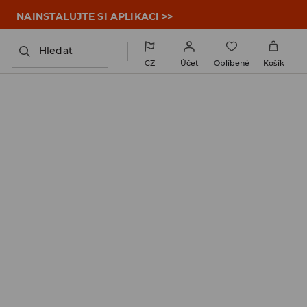

NAINSTALUJTE SI APLIKACI >>
Hledat
CZ
Účet
Oblíbené
Košík