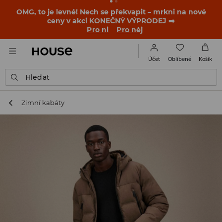
OMG, to je levné! Nech se překvapit – mrkni na nové
ceny v akci KONEČNÝ VÝPRODEJ ➡️
Pro ni
Pro něj
Oblíbené
Účet
Košík
Hledat
Zimní kabáty