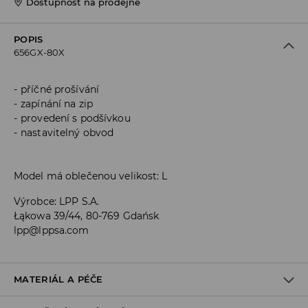
Dostupnost na prodejně
POPIS
656GX-80X
příčné prošívání
zapínání na zip
provedení s podšívkou
nastavitelný obvod
Model má oblečenou velikost: L
Výrobce
:
LPP S.A.
Łąkowa 39/44, 80-769 Gdańsk
lpp@lppsa.com
MATERIÁL A PÉČE