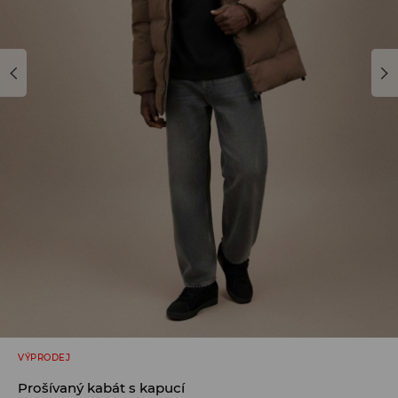
VÝPRODEJ
Prošívaný kabát s kapucí