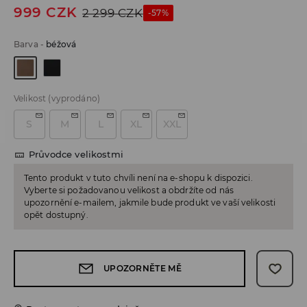
999
CZK
2 299
CZK
-57%
Barva
-
béžová
Velikost
(vyprodáno)
S
M
L
XL
XXL
Průvodce velikostmi
Tento produkt v tuto chvíli není na e-shopu k dispozici.
Vyberte si požadovanou velikost a obdržíte od nás
upozornění e-mailem, jakmile bude produkt ve vaší velikosti
opět dostupný.
UPOZORNĚTE MĚ