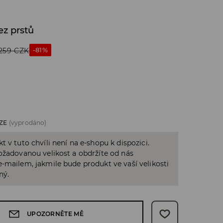
ez prstů
-81%
259
CZK
ZE
(vyprodáno)
t v tuto chvíli není na e-shopu k dispozici.
ožadovanou velikost a obdržíte od nás
-mailem, jakmile bude produkt ve vaší velikosti
ný.
UPOZORNĚTE MĚ