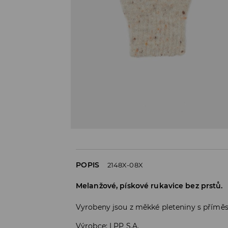
POPIS
2148X-08X
Melanžové, pískové rukavice bez prstů.
Vyrobeny jsou z měkké pleteniny s příměsí
Výrobce
:
LPP S.A.