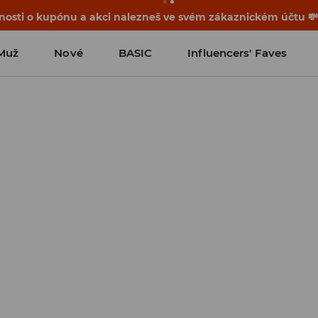
osti o kupónu a akci nalezneš ve svém zákaznickém účtu 
Muž
Nové
BASIC
Influencers' Faves