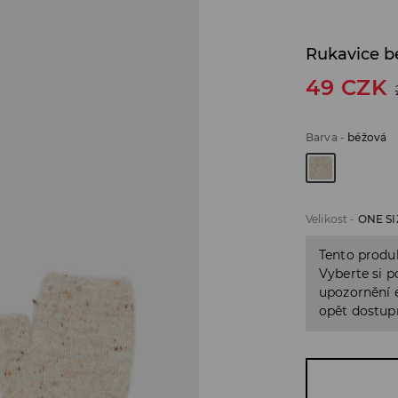
Rukavice b
49
CZK
Barva
-
béžová
Velikost
-
ONE SI
Tento produk
Vyberte si p
upozornění e
opět dostup