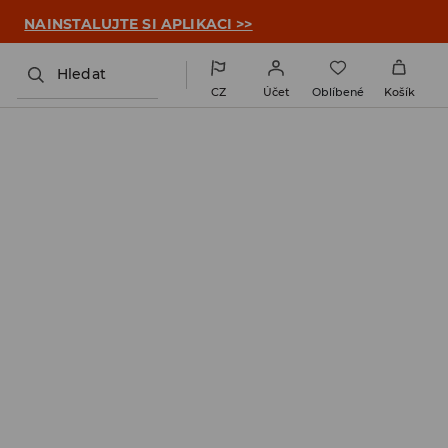

NAINSTALUJTE SI APLIKACI >>
Hledat
CZ
Účet
Oblíbené
Košík