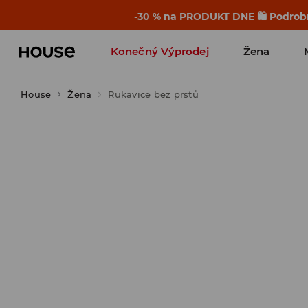
-30 % na PRODUKT DNE 🛍️ Podrobn
Konečný Výprodej
Žena
House
Žena
Rukavice bez prstů