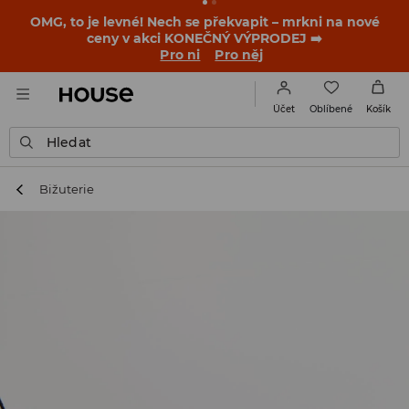
OMG, to je levné! Nech se překvapit – mrkni na nové
ceny v akci KONEČNÝ VÝPRODEJ ➡️
Pro ni
Pro něj
Oblíbené
Účet
Košík
Hledat
Bižuterie