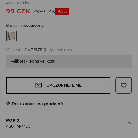
49 CZK
/
1 ks
99
CZK
299
CZK
-67%
Barva
-
vícebarevná
Velikost
-
ONE SIZE
(brzy dostupný)
Velikost - jedna velikost
UPOZORNĚTE MĚ
Dostupnost na prodejně
POPIS
438FM-MLC