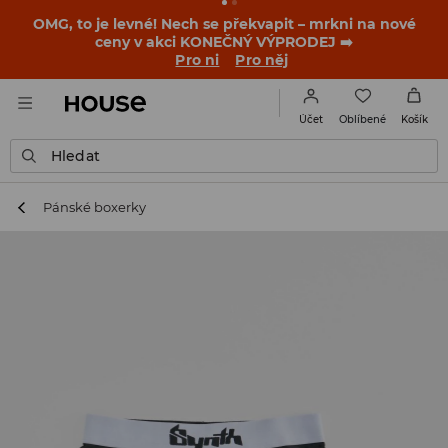
-30 % na PRODUKT DNE 🛍️ Podrobnosti o kupónu a akci
nalezneš ve svém zákaznickém účtu 💸
NAINSTALUJTE SI APLIKACI >>
Oblíbené
Účet
Košík
Hledat
Pánské boxerky