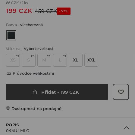
66 CZK
/
1 ks
199
CZK
459
CZK
-57%
Barva
-
vícebarevná
Velikost
-
Vyberte velikost
XS
S
M
L
XL
XXL
Průvodce velikostmi
Přidat
-
199
CZK
Dostupnost na prodejně
POPIS
044IU-MLC