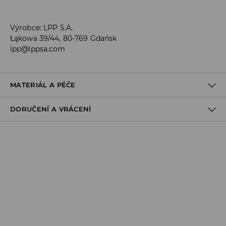
Výrobce
:
LPP S.A.
Łąkowa 39/44, 80-769 Gdańsk
lpp@lppsa.com
MATERIÁL A PÉČE
DORUČENÍ A VRÁCENÍ
PRVNÍ POLOŽKA
:
95% BAVLNA, 5% ELASTAN
Zásady pro přepravu
Odběr v obchodě:
DOPRAVA ZDARMA
1-6 pracovní dny
DPD Pickup Point:
99 CZK
*
1-6 pracovní dny
Zásilkovna - výdejní místo: