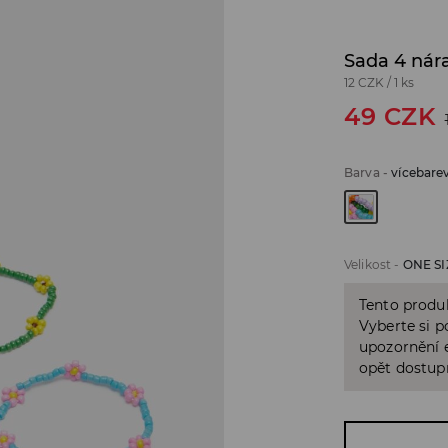
Sada 4 ná
12 CZK
/
1 ks
49
CZK
Barva
-
vícebare
Velikost
-
ONE SI
Tento produk
Vyberte si p
upozornění e
opět dostup