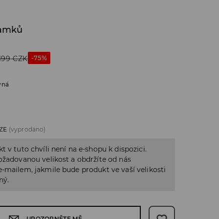
ramků
-75%
199
CZK
vná
ZE
(vyprodáno)
t v tuto chvíli není na e-shopu k dispozici.
ožadovanou velikost a obdržíte od nás
-mailem, jakmile bude produkt ve vaší velikosti
ný.
UPOZORNĚTE MĚ