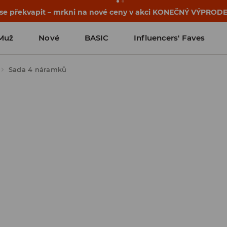
osti o kupónu a akci nalezneš ve svém zákaznickém účtu 
Muž
Nové
BASIC
Influencers' Faves
Sada 4 náramků