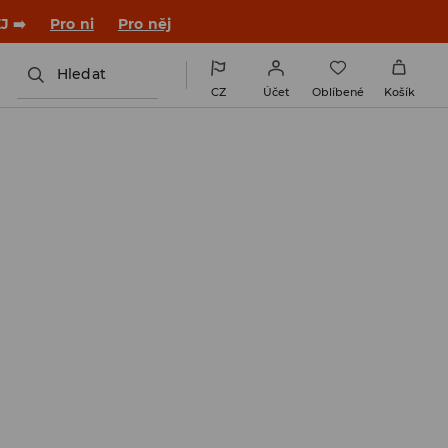

NAINSTALUJTE SI APLIKACI >>
Hledat
CZ
Účet
Oblíbené
Košík