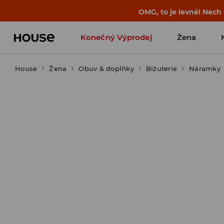
-30 % na PRODUKT DNE 🛍️ Podrobn
Konečný Výprodej
Žena
House
Žena
Obuv & doplňky
Bižuterie
Náramky