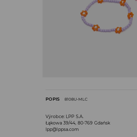
POPIS
8108U-MLC
Výrobce
:
LPP S.A.
Łąkowa 39/44, 80-769 Gdańsk
lpp@lppsa.com