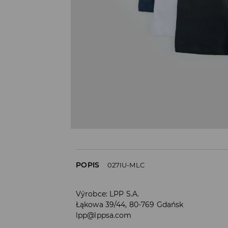
POPIS
027IU-MLC
Výrobce
:
LPP S.A.
Łąkowa 39/44, 80-769 Gdańsk
lpp@lppsa.com