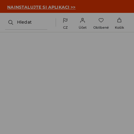

NAINSTALUJTE SI APLIKACI >>
Hledat
CZ
Účet
Oblíbené
Košík