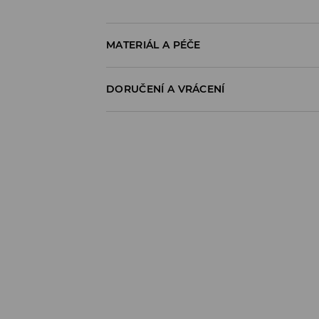
MATERIÁL A PÉČE
95% BAVLNA, 5% ELASTAN
DORUČENÍ A VRÁCENÍ
Zásady pro přepravu
Odběr v obchodě:
DOPRAVA ZDARMA
1-6 pracovní dny
DPD Pickup Point:
99 CZK
*
1-6 pracovní dny
Zásilkovna - výdejní místo:
99 CZK
*
1-6 pracovní dny
Kurýr - platba předem:
129 CZK
*