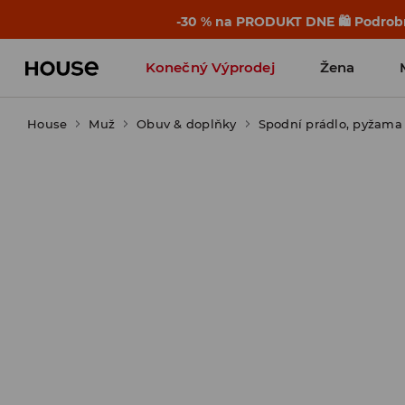
-30 % na PRODUKT DNE 🛍️ Podrobn
Konečný Výprodej
Žena
House
Muž
Obuv & doplňky
Spodní prádlo, pyžama