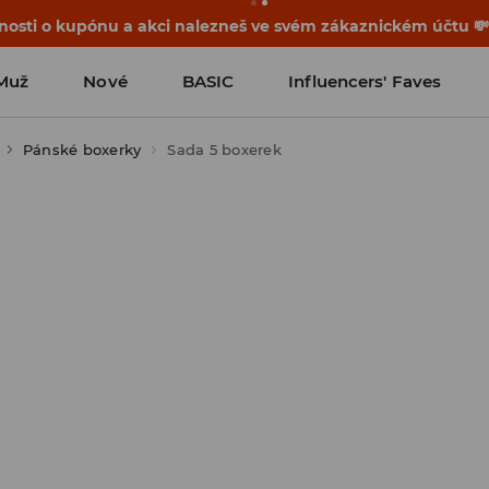
osti o kupónu a akci nalezneš ve svém zákaznickém účtu 
Muž
Nové
BASIC
Influencers' Faves
Pánské boxerky
Sada 5 boxerek