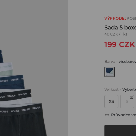
VÝPRODEJ
POS
Sada 5 box
40 CZK
/
1 ks
199
CZK
Barva
-
vícebare
Velikost
-
Vyberte
XS
S
Průvodce ve