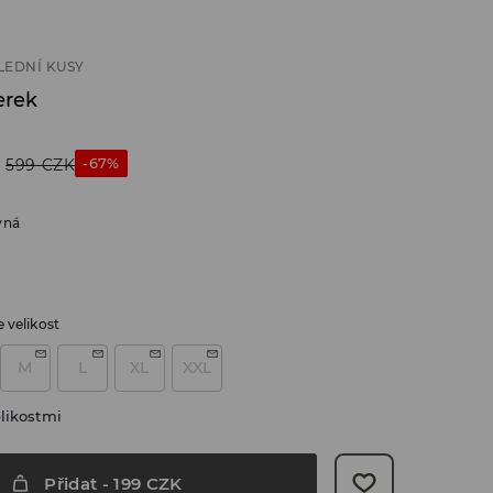
LEDNÍ KUSY
erek
-67%
599
CZK
vná
 velikost
M
L
XL
XXL
likostmi
Přidat
-
199
CZK