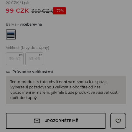
20 CZK
/
1 pár
99
CZK
359
CZK
-72%
Barva
-
vícebarevná
Velikost
(brzy dostupný)
39-42
43-46
Průvodce velikostmi
Tento produkt v tuto chvíli není na e-shopu k dispozici.
Vyberte si požadovanou velikost a obdržíte od nás
upozornění e-mailem, jakmile bude produkt ve vaší velikosti
opět dostupný.
UPOZORNĚTE MĚ