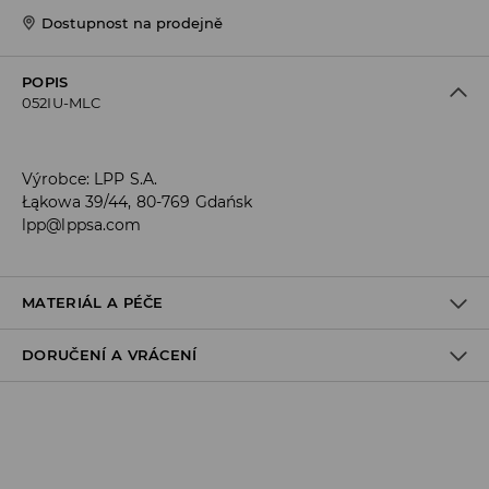
Dostupnost na prodejně
POPIS
052IU-MLC
Výrobce
:
LPP S.A.
Łąkowa 39/44, 80-769 Gdańsk
lpp@lppsa.com
MATERIÁL A PÉČE
DORUČENÍ A VRÁCENÍ
60% BAVLNA, 33% POLYESTER, 3% ELASTODIEN, 2% ELASTAN, 2%
POLYAMID
Zásady pro přepravu
Odběr v obchodě:
DOPRAVA ZDARMA