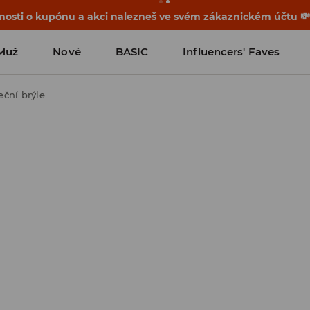
osti o kupónu a akci nalezneš ve svém zákaznickém účtu 
Muž
Nové
BASIC
Influencers' Faves
eční brýle