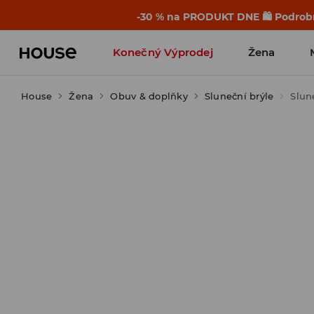
-30 % na PRODUKT DNE 🛍️ Podrobn
Konečný Výprodej
Žena
House
Žena
Obuv & doplňky
Sluneční brýle
Slun