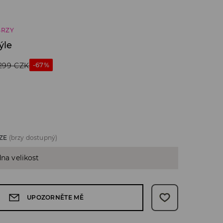
BRZY
ýle
-67%
299
CZK
ZE
(brzy dostupný)
dna velikost
UPOZORNĚTE MĚ