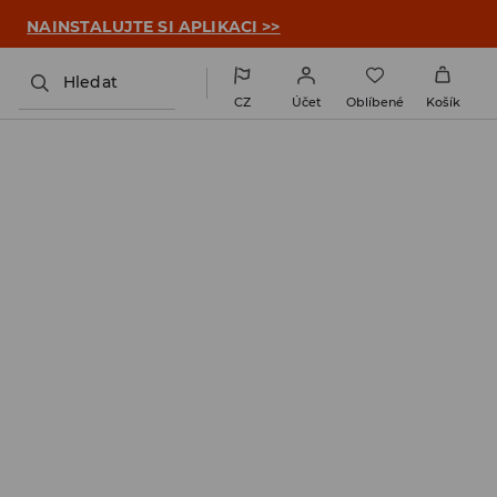

NAINSTALUJTE SI APLIKACI >>
Hledat
CZ
Účet
Oblíbené
Košík