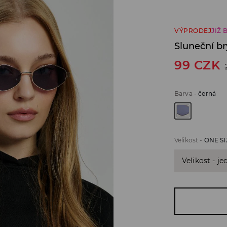
VÝPRODEJ
JIŽ 
Sluneční br
99
CZK
Barva
-
černá
Velikost
-
ONE SI
Velikost - je