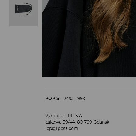
POPIS
349JL-99X
Výrobce
:
LPP S.A.
Łąkowa 39/44, 80-769 Gdańsk
lpp@lppsa.com