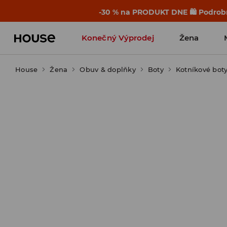
-30 % na PRODUKT DNE 🛍️ Podrobn
Konečný Výprodej
Žena
House
Žena
Obuv & doplňky
Boty
Kotníkové boty