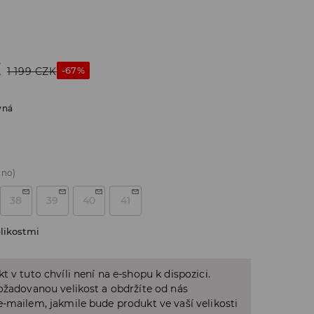
K
-67%
1 199
CZK
vná
áno)
38
39
40
41
likostmi
t v tuto chvíli není na e-shopu k dispozici.
ožadovanou velikost a obdržíte od nás
-mailem, jakmile bude produkt ve vaší velikosti