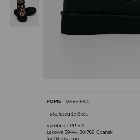
POPIS
501BV-MLC
s kulatou špičkou
Výrobce
:
LPP S.A.
Łąkowa 39/44, 80-769 Gdańsk
lpp@lppsa.com