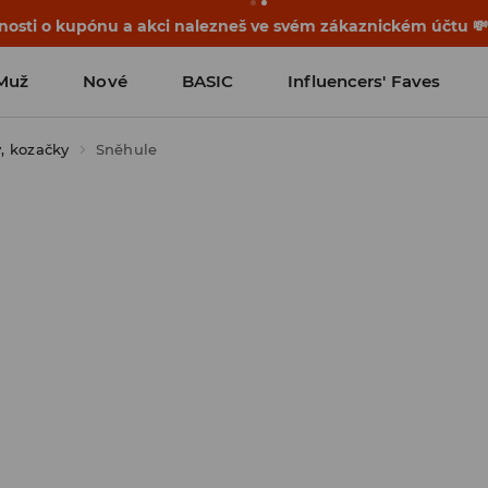
osti o kupónu a akci nalezneš ve svém zákaznickém účtu 
Muž
Nové
BASIC
Influencers' Faves
, kozačky
Sněhule