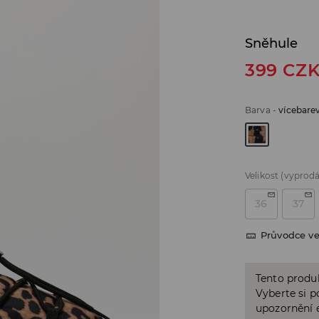
Sněhule
399
CZ
Barva
-
vícebare
Velikost
(vyprod
36
37
Průvodce ve
Tento produk
Vyberte si p
upozornění e