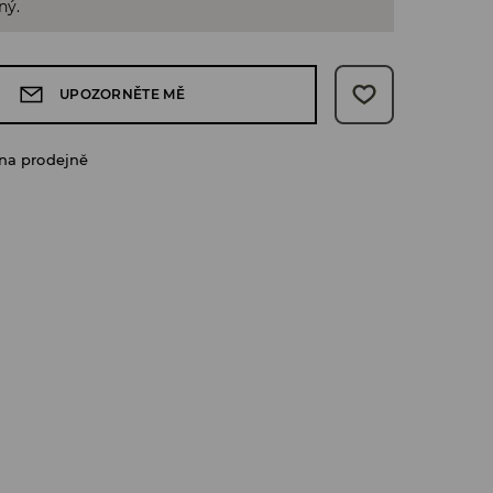
ný.
UPOZORNĚTE MĚ
na prodejně