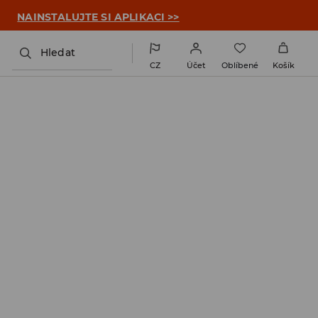

NAINSTALUJTE SI APLIKACI >>
Hledat
CZ
Účet
Oblíbené
Košík