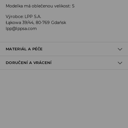
Modelka má oblečenou velikost: S
Výrobce
:
LPP S.A.
Łąkowa 39/44, 80-769 Gdańsk
lpp@lppsa.com
MATERIÁL A PÉČE
DORUČENÍ A VRÁCENÍ
85% POLYESTER, 15% ELASTAN
Zásady pro přepravu
Odběr v obchodě:
DOPRAVA ZDARMA
1-6 pracovní dny
DPD Pickup Point:
99 CZK
*
1-6 pracovní dny
Zásilkovna - výdejní místo: