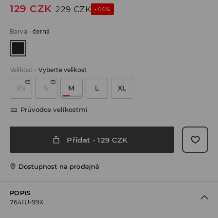
129
CZK
229
CZK
-44%
Barva
-
černá
Velikost
-
Vyberte velikost
XS
S
M
L
XL
Průvodce velikostmi
Přidat
-
129
CZK
Dostupnost na prodejně
POPIS
764IU-99X