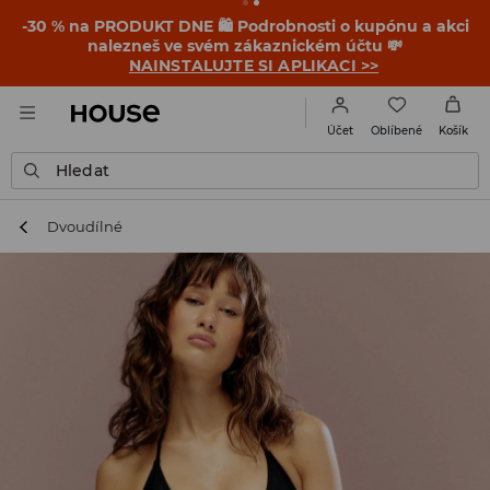
-30 % na PRODUKT DNE 🛍️ Podrobnosti o kupónu a akci
nalezneš ve svém zákaznickém účtu 💸
NAINSTALUJTE SI APLIKACI >>
Oblíbené
Účet
Košík
Hledat
Dvoudílné