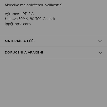
Modelka má oblečenou velikost: S
Výrobce
:
LPP S.A.
Łąkowa 39/44, 80-769 Gdańsk
lpp@lppsa.com
MATERIÁL A PÉČE
DORUČENÍ A VRÁCENÍ
PRVNÍ MATERIÁL
:
85% POLYESTER, 15% ELASTAN
1. PODEŠÍVKA
:
100% POLYESTER
Zásady pro přepravu
Odběr v obchodě:
DOPRAVA ZDARMA
1-6 pracovní dny
DPD Pickup Point:
99 CZK
*
1-6 pracovní dny
Zásilkovna - výdejní místo: