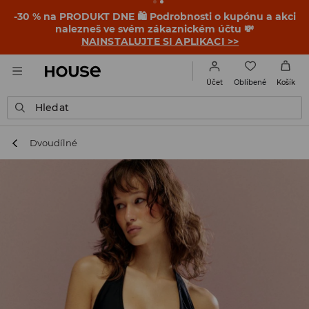
-30 % na PRODUKT DNE 🛍️ Podrobnosti o kupónu a akci
nalezneš ve svém zákaznickém účtu 💸
NAINSTALUJTE SI APLIKACI >>
Oblíbené
Účet
Košík
Hledat
Dvoudílné