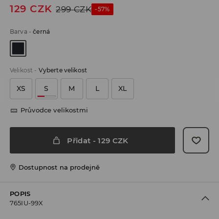
129
CZK
299
CZK
-57%
Barva
-
černá
Velikost
-
Vyberte velikost
XS
S
M
L
XL
Průvodce velikostmi
Přidat
-
129
CZK
Dostupnost na prodejně
POPIS
765IU-99X