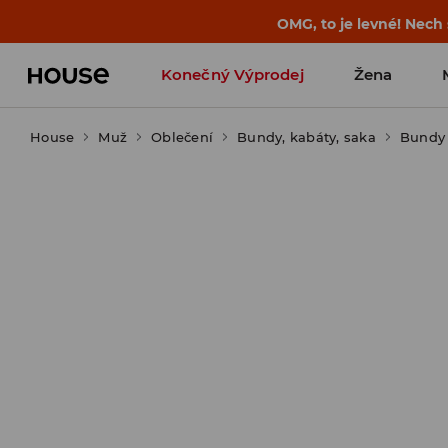
-30 % na PRODUKT DNE 🛍️ Podrobn
Konečný Výprodej
Žena
House
Muž
Oblečení
Bundy, kabáty, saka
Bundy 