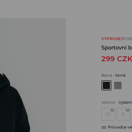
VÝPRODEJ
POS
Sportovní 
299
CZ
Barva
-
černá
Velikost
-
Vyberte
XS
S
Průvodce ve