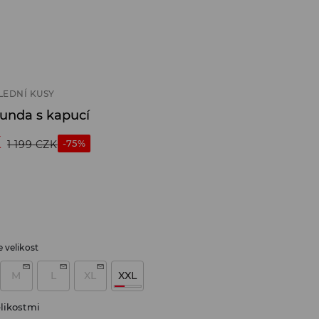
LEDNÍ KUSY
bunda s kapucí
K
-75%
1 199
CZK
 velikost
M
L
XL
XXL
likostmi