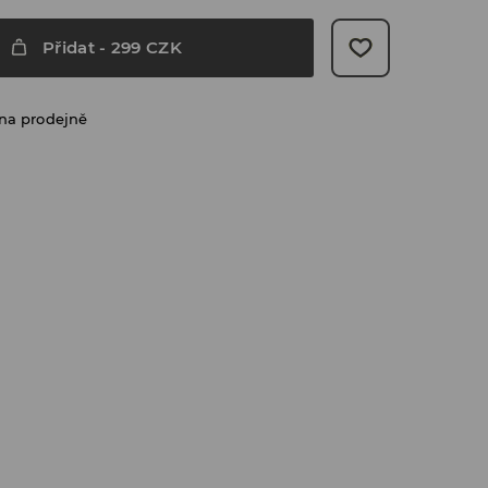
Přidat
-
299
CZK
na prodejně