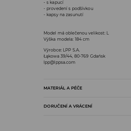
s kapucí
provedení s podšívkou
kapsy na zasunutí
Model má oblečenou velikost: L
Výška modela: 184 cm
Výrobce
:
LPP S.A.
Łąkowa 39/44, 80-769 Gdańsk
lpp@lppsa.com
MATERIÁL A PÉČE
PRVNÍ MATERIÁL
:
100% POLYESTER
DORUČENÍ A VRÁCENÍ
DRUHÝ MATERIÁL
:
95% POLYESTER, 5% ELAST
VÝPLŇ
:
100% POLYESTER
Zásady pro přepravu
1. PODEŠÍVKA
:
100% POLYESTER