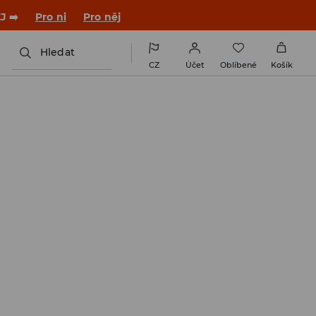

NAINSTALUJTE SI APLIKACI >>
Hledat
CZ
Účet
Oblíbené
Košík