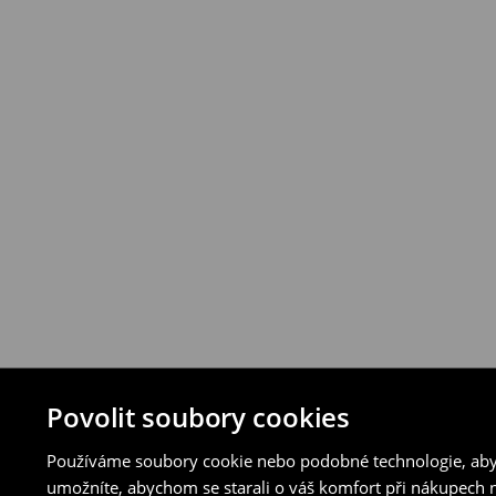
vybraných způsobů vrácení.
⟶
Podrobná pravidla vrácení
Povolit soubory cookies
Používáme soubory cookie nebo podobné technologie, abyc
umožníte, abychom se starali o váš komfort při nákupech n