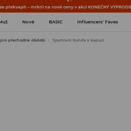
osti o kupónu a akci nalezneš ve svém zákaznickém účtu 
Muž
Nové
BASIC
Influencers' Faves
pro přechodné období
Sportovní bunda s kapucí