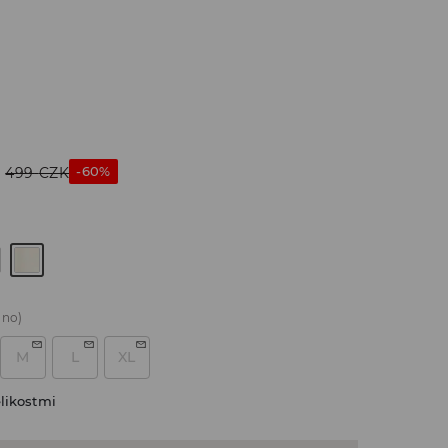
-60%
499
CZK
áno)
M
L
XL
likostmi