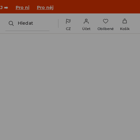

NAINSTALUJTE SI APLIKACI >>
Hledat
CZ
Účet
Oblíbené
Košík