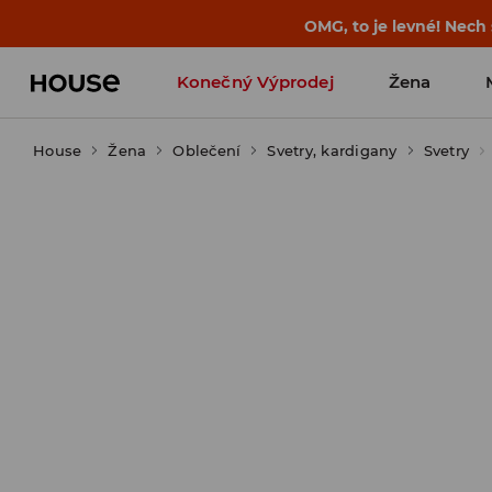
-30 % na PRODUKT DNE 🛍️ Podrobn
Konečný Výprodej
Žena
House
Žena
Oblečení
Svetry, kardigany
Svetry