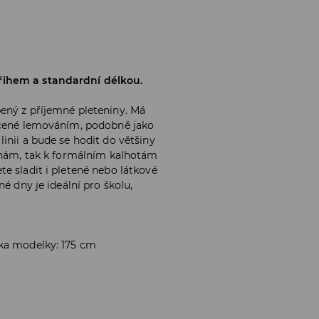
řihem a standardní délkou.
ený z příjemné pleteniny. Má
nčené lemováním, podobně jako
inii a bude se hodit do většiny
žínám, tak k formálním kalhotám
e sladit i pletené nebo látkové
é dny je ideální pro školu,
ška modelky: 175 cm