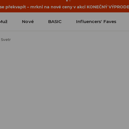
osti o kupónu a akci nalezneš ve svém zákaznickém účtu 
Muž
Nové
BASIC
Influencers' Faves
Svetr