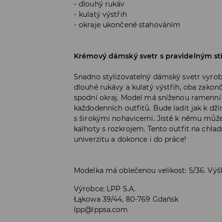
dlouhý rukáv
kulatý výstřih
okraje ukončené stahováním
Krémový dámský svetr s pravidelným st
Snadno stylizovatelný dámský svetr vyrob
dlouhé rukávy a kulatý výstřih, oba zako
spodní okraj. Model má sníženou ramenní l
každodenních outfitů. Bude ladit jak k d
s širokými nohavicemi. Jistě k němu můžet
kalhoty s rozkrojem. Tento outfit na chladn
univerzitu a dokonce i do práce!
Modelka má oblečenou velikost: S/36. Vý
Výrobce
:
LPP S.A.
Łąkowa 39/44, 80-769 Gdańsk
lpp@lppsa.com