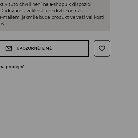
t v tuto chvíli není na e-shopu k dispozici.
ožadovanou velikost a obdržíte od nás
-mailem, jakmile bude produkt ve vaší velikosti
ný.
UPOZORNĚTE MĚ
na prodejně