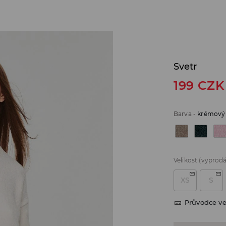
Svetr
199
CZK
Barva
-
krémový
Velikost
(vyprod
XS
S
Průvodce ve