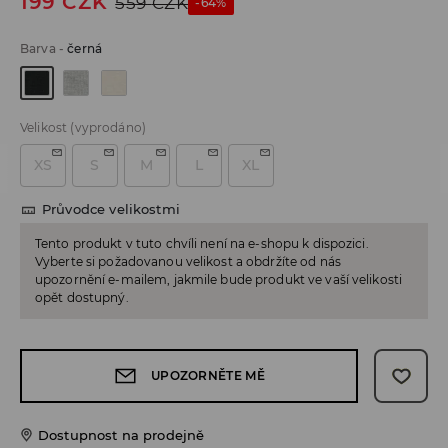
199
CZK
559
CZK
-64%
Barva
-
černá
Velikost
(vyprodáno)
XS
S
M
L
XL
Průvodce velikostmi
Tento produkt v tuto chvíli není na e-shopu k dispozici.
Vyberte si požadovanou velikost a obdržíte od nás
upozornění e-mailem, jakmile bude produkt ve vaší velikosti
opět dostupný.
UPOZORNĚTE MĚ
Dostupnost na prodejně