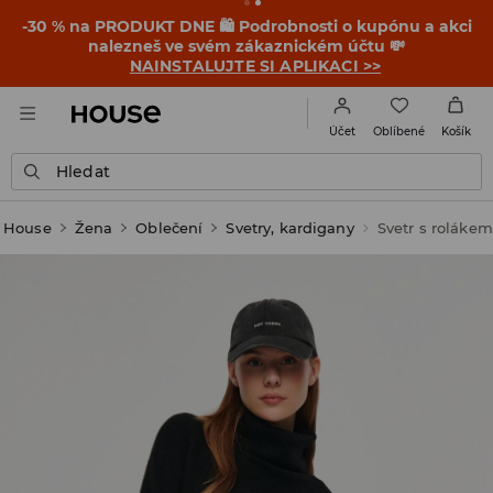
-30 % na PRODUKT DNE 🛍️ Podrobnosti o kupónu a akci
nalezneš ve svém zákaznickém účtu 💸
NAINSTALUJTE SI APLIKACI >>
Oblíbené
Účet
Košík
Hledat
House
Žena
Oblečení
Svetry, kardigany
Svetr s rolákem