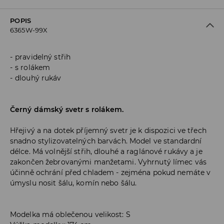
POPIS
6365W-99X
pravidelný střih
s rolákem
dlouhý rukáv
Černý dámský svetr s rolákem.
Hřejivý a na dotek příjemný svetr je k dispozici ve třech
snadno stylizovatelných barvách. Model ve standardní
délce. Má volnější střih, dlouhé a raglánové rukávy a je
zakončen žebrovanými manžetami. Vyhrnutý límec vás
účinně ochrání před chladem - zejména pokud nemáte v
úmyslu nosit šálu, komín nebo šálu.
Modelka má oblečenou velikost: S