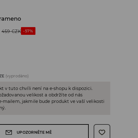
 rameno
-57%
459
CZK
ZE
(vyprodáno)
t v tuto chvíli není na e-shopu k dispozici.
ožadovanou velikost a obdržíte od nás
-mailem, jakmile bude produkt ve vaší velikosti
ný.
UPOZORNĚTE MĚ