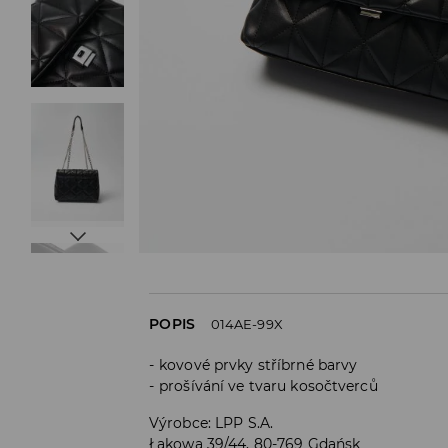
POPIS
014AE-99X
kovové prvky stříbrné barvy
prošívání ve tvaru kosočtverců
Výrobce
:
LPP S.A.
Łąkowa 39/44, 80-769 Gdańsk