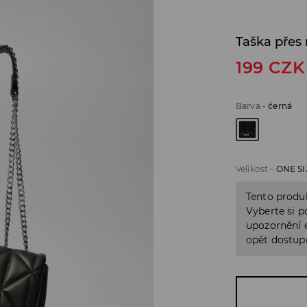
Taška přes
199
CZK
Barva
-
černá
Velikost
-
ONE SI
Tento produk
Vyberte si p
upozornění e
opět dostup