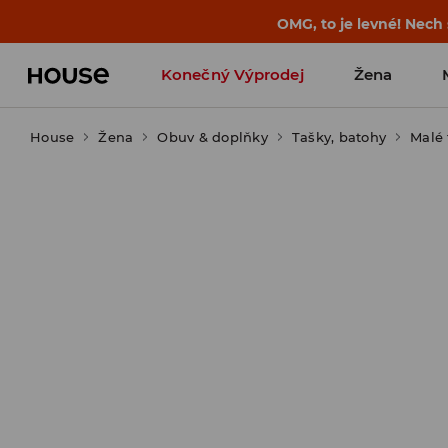
-30 % na PRODUKT DNE 🛍️ Podrobn
Konečný Výprodej
Žena
House
Žena
Obuv & doplňky
Tašky, batohy
Malé 