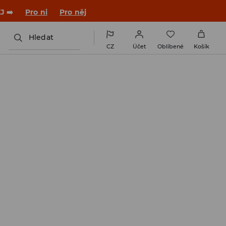

NAINSTALUJTE SI APLIKACI >>
Hledat
CZ
Účet
Oblíbené
Košík