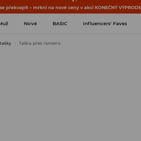
osti o kupónu a akci nalezneš ve svém zákaznickém účtu 
Muž
Nové
BASIC
Influencers' Faves
tašky
Taška přes rameno