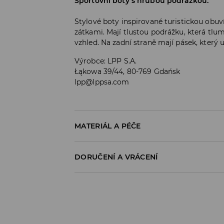
Sportovní boty s hrubou podrážkou.
Stylové boty inspirované turistickou obu
zátkami. Mají tlustou podrážku, která tlu
vzhled. Na zadní straně mají pásek, který
Výrobce
:
LPP S.A.
Łąkowa 39/44, 80-769 Gdańsk
lpp@lppsa.com
MATERIÁL A PÉČE
Materiál I
:
85% POLYESTER, 15% POLYURETAN
DORUČENÍ A VRÁCENÍ
Materiál II
:
100% POLYESTER
Materiál III
:
65% PHYLON, 35% TPR
Zásady pro přepravu
NESMÍ SE PRÁT
Odběr v obchodě:
VÝROBEK SE NESMÍ BĚLIT
DOPRAVA ZDARMA