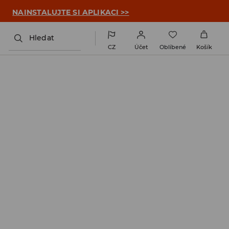

NAINSTALUJTE SI APLIKACI >>
Hledat
CZ
Účet
Oblíbené
Košík