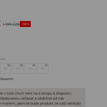
K
-58%
1 199
CZK
áno)
42
43
44
45
likostmi
t v tuto chvíli není na e-shopu k dispozici.
ožadovanou velikost a obdržíte od nás
-mailem, jakmile bude produkt ve vaší velikosti