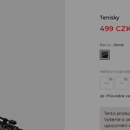
Tenisky
499
CZ
Barva
-
černá
Velikost
(vyprod
40
41
Průvodce ve
Tento produk
Vyberte si p
upozornění e