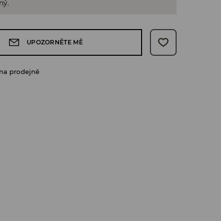
ný.
UPOZORNĚTE MĚ
na prodejně