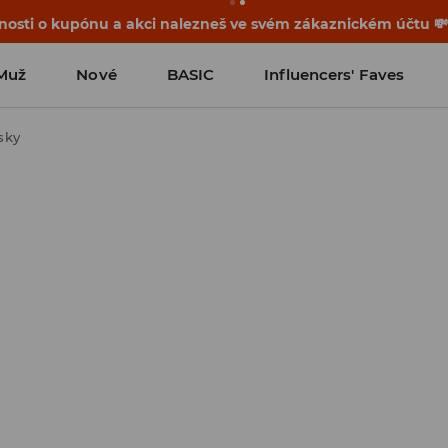
osti o kupónu a akci nalezneš ve svém zákaznickém účtu 
Muž
Nové
BASIC
Influencers' Faves
sky