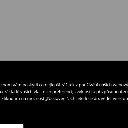
hom vám poskytli co nejlepší zážitek z používání našich webov
a základě vašich vlastních preferencí, zvyklostí a přizpůsobení 
 kliknutím na možnost „Nastavení“. Chcete-li se dozvědět více, 