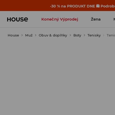
-30 % na PRODUKT DNE 🛍️ Podrobn
Konečný Výprodej
Žena
House
Muž
Obuv & doplňky
Boty
Tenisky
Teni