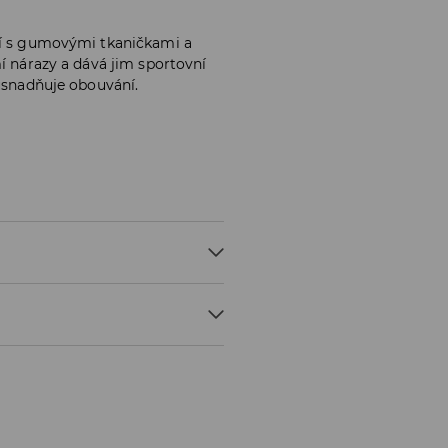
ví s gumovými tkaničkami a
mí nárazy a dává jim sportovní
 usnadňuje obouvání.