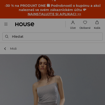
-30 % na PRODUKT DNE 🛍️ Podrobnosti o kupónu a akci
nalezneš ve svém zákaznickém účtu 💸
NAINSTALUJTE SI APLIKACI >>
Oblíbené
Účet
Košík
Hledat
Midi