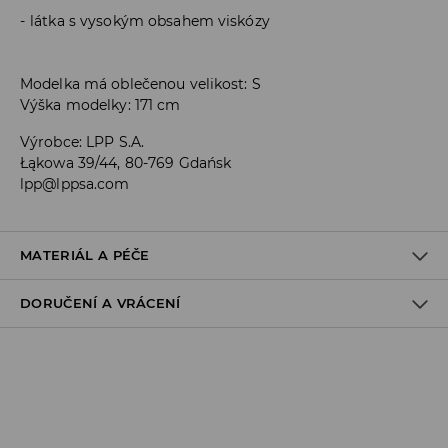
látka s vysokým obsahem viskózy
Modelka má oblečenou velikost: S
Výška modelky: 171 cm
Výrobce
:
LPP S.A.
Łąkowa 39/44, 80-769 Gdańsk
lpp@lppsa.com
MATERIÁL A PÉČE
DORUČENÍ A VRÁCENÍ
PRVNÍ MATERIÁL
:
95% VISKÓZA, 5% ELASTAN
PRÁT SAMOSTATNĚ NEBO S PODOBNÝMI BARVAMI
Zásady pro přepravu
VÝROBEK SE NESMÍ BĚLIT
Odběr v obchodě:
ŽEHLENÍ PŘI MAX. TEPLOTĚ 110°C - BEZ PÁRY
DOPRAVA ZDARMA
PRÁT V PRAČCE PŘI MAX. TEPLOTĚ 30°C - ŠETRNÝ
1-6 pracovní dny