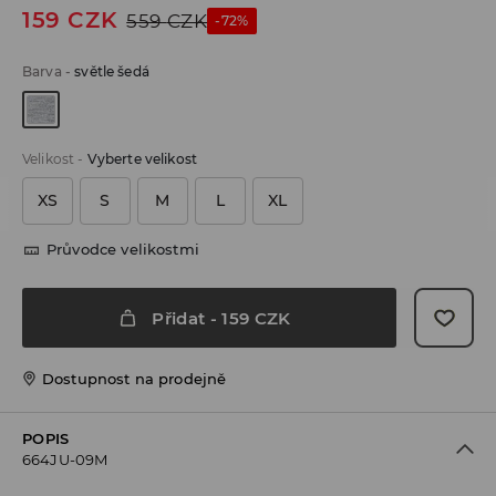
159
CZK
559
CZK
-72%
Barva
-
světle šedá
Velikost
-
Vyberte velikost
XS
S
M
L
XL
Průvodce velikostmi
Přidat
-
159
CZK
Dostupnost na prodejně
POPIS
664JU-09M