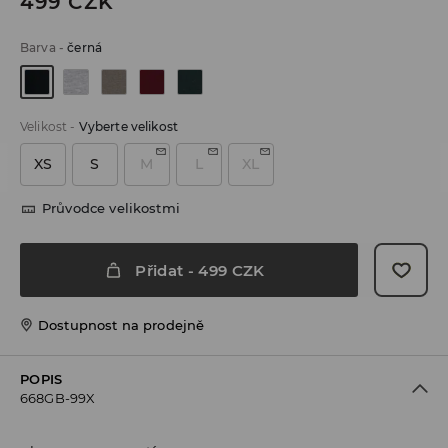
499
CZK
Barva
-
černá
Velikost
-
Vyberte velikost
XS
S
M
L
XL
Průvodce velikostmi
Přidat
-
499
CZK
Dostupnost na prodejně
POPIS
668GB-99X