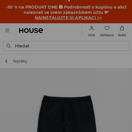
-30 % na PRODUKT DNE 🛍️ Podrobnosti o kupónu a akci
nalezneš ve svém zákaznickém účtu 💸
NAINSTALUJTE SI APLIKACI >>
Oblíbené
Účet
Košík
Hledat
Tepláky