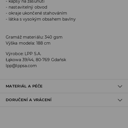
kapsy na zasunutí
nastavitelný obvod
okraje ukončené stahováním
látka s vysokým obsahem bavlny
Gramáž materiálu: 340 gsm
Výška modela: 188 cm
Výrobce
:
LPP S.A.
Łąkowa 39/44, 80-769 Gdańsk
lpp@lppsa.com
MATERIÁL A PÉČE
DORUČENÍ A VRÁCENÍ
PRVNÍ MATERIÁL
:
60% BAVLNA, 40% POLYESTER
Zásady pro přepravu