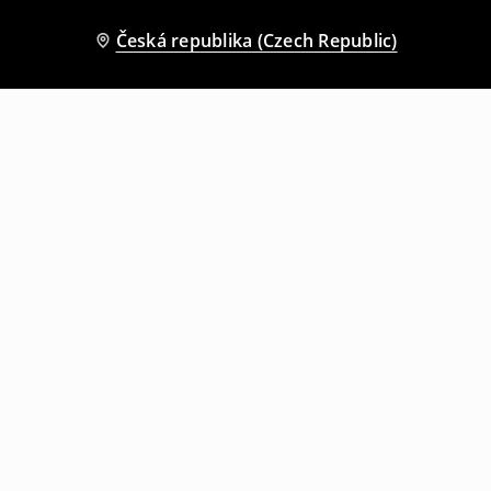
Česká republika (Czech Republic)
Ostatní zákazníci si také vybrali
Teplákové kalhoty joggers
Tepláky