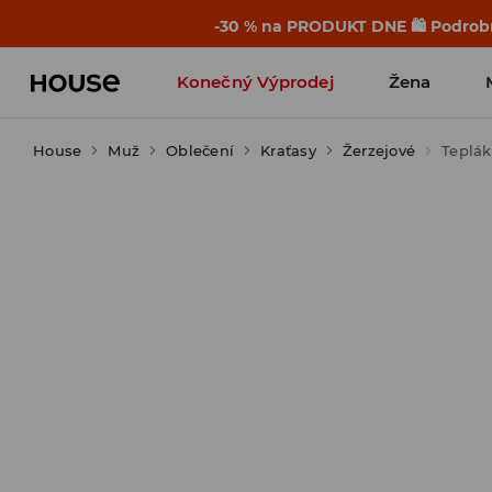
-30 % na PRODUKT DNE 🛍️ Podrobn
Konečný Výprodej
Žena
House
Muž
Oblečení
Kraťasy
Žerzejové
Teplák