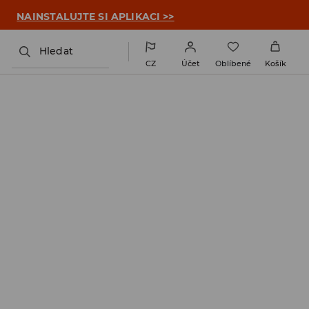

NAINSTALUJTE SI APLIKACI >>
Hledat
CZ
Účet
Oblíbené
Košík