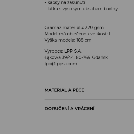
kapsy na zasunutí
látka s vysokým obsahem bavlny
Gramáž materiálu: 320 gsm
Model má oblečenou velikost: L
Výška modela: 188 cm
Výrobce
:
LPP S.A.
Łąkowa 39/44, 80-769 Gdańsk
lpp@lppsa.com
MATERIÁL A PÉČE
PRVNÍ MATERIÁL
:
76% POLYESTER, 15% VISKÓZ
DORUČENÍ A VRÁCENÍ
Zásady pro přepravu