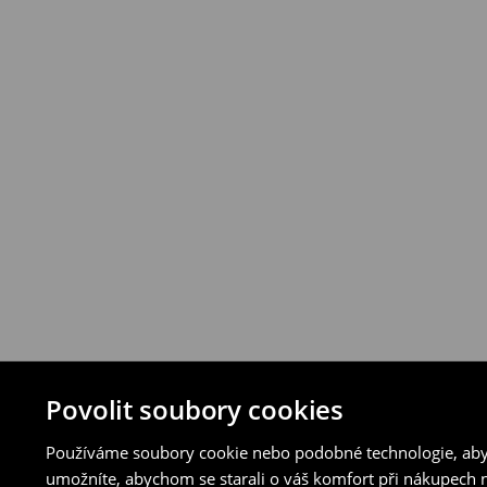
vybraných způsobů vrácení.
⟶
Podrobná pravidla vrácení
Povolit soubory cookies
Používáme soubory cookie nebo podobné technologie, abyc
umožníte, abychom se starali o váš komfort při nákupech n