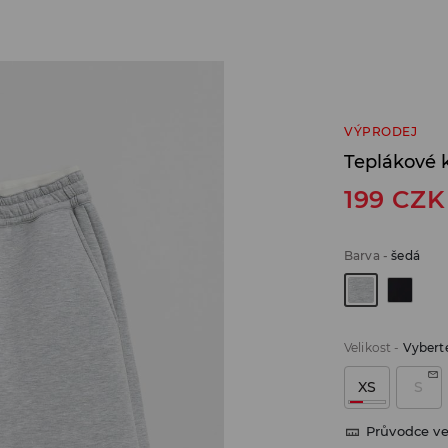
VÝPRODEJ
Teplákové 
199
CZK
Barva
-
šedá
Velikost
-
Vyberte
XS
S
Průvodce ve