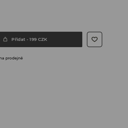
Přidat
-
199
CZK
na prodejně