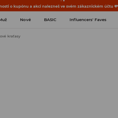
osti o kupónu a akci nalezneš ve svém zákaznickém účtu 
Muž
Nové
BASIC
Influencers' Faves
ové kraťasy