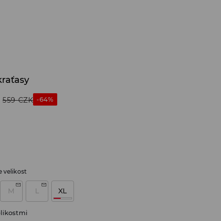
kraťasy
-64%
559
CZK
 velikost
M
L
XL
likostmi