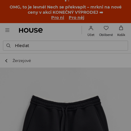
OMG, to je levné! Nech se překvapit – mrkni na nové
ceny v akci KONEČNÝ VÝPRODEJ ➡️
Pro ni
Pro něj
Oblíbené
Účet
Košík
Hledat
Žerzejové