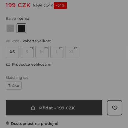
199
CZK
559
CZK
-64%
Barva
-
černá
Velikost
-
Vyberte velikost
XS
S
M
L
XL
Průvodce velikostmi
Matching set
Tričko
Přidat
-
199
CZK
Dostupnost na prodejně