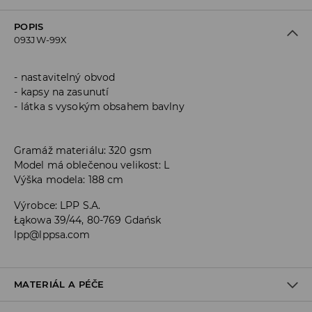
POPIS
093JW-99X
nastavitelný obvod
kapsy na zasunutí
látka s vysokým obsahem bavlny
Gramáž materiálu: 320 gsm
Model má oblečenou velikost: L
Výška modela: 188 cm
Výrobce
:
LPP S.A.
Łąkowa 39/44, 80-769 Gdańsk
lpp@lppsa.com
MATERIÁL A PÉČE