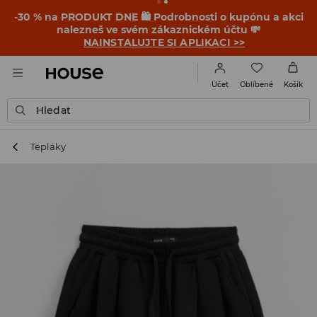
-30 % na PRODUKT DNE 🛍️ Podrobnosti o kupónu a akci
nalezneš ve svém zákaznickém účtu 💸
NAINSTALUJTE SI APLIKACI >>
Oblíbené
Účet
Košík
Hledat
Tepláky