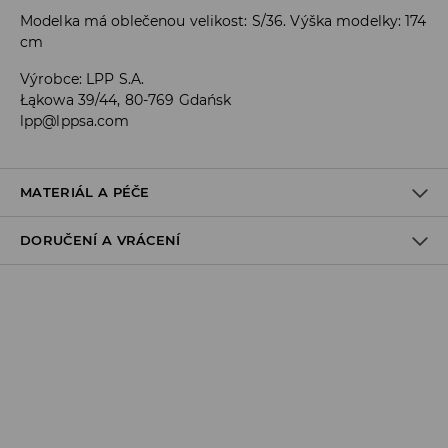
Modelka má oblečenou velikost: S/36. Výška modelky: 174
cm
Výrobce
:
LPP S.A.
Łąkowa 39/44, 80-769 Gdańsk
lpp@lppsa.com
MATERIÁL A PÉČE
DORUČENÍ A VRÁCENÍ
PRVNÍ MATERIÁL
:
48% MODAL, 48% POLYESTER, 4% ELASTAN
PŘETVOŘTE A VYSUŠTE LINII
Zásady pro přepravu
Odběr v obchodě:
DOPRAVA ZDARMA
1-6 pracovní dny
DPD Pickup Point:
99 CZK
*
1-6 pracovní dny