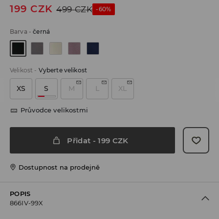
199
CZK
499
CZK
-60%
Barva
-
černá
Velikost
-
Vyberte velikost
XS
S
M
L
XL
Průvodce velikostmi
Přidat
-
199
CZK
Dostupnost na prodejně
POPIS
866IV-99X