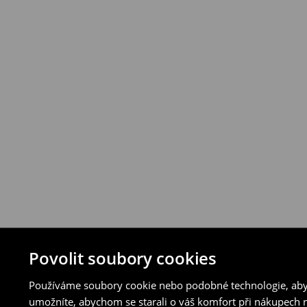
vybraných způsobů vrácení.
⟶
Podrobná pravidla vrácení
Povolit soubory cookies
Používáme soubory cookie nebo podobné technologie, abyc
umožníte, abychom se starali o váš komfort při nákupech n