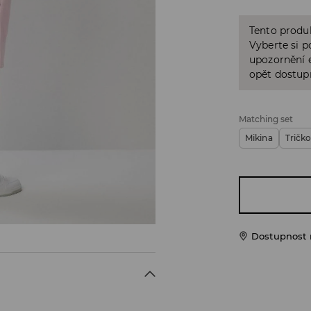
Tento produk
Vyberte si p
upozornění e
opět dostup
Matching set
Mikina
Tričk
Dostupnost 