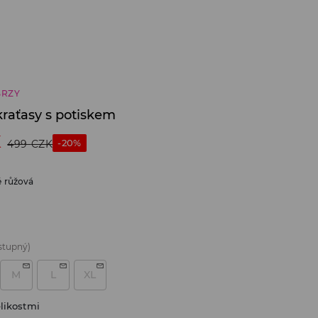
BRZY
kraťasy s potiskem
K
-20%
499
CZK
ě růžová
stupný)
M
L
XL
likostmi