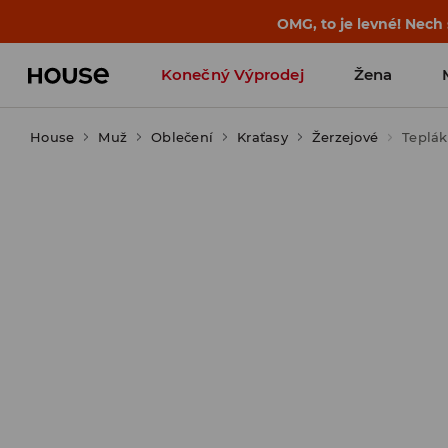
-30 % na PRODUKT DNE 🛍️ Podrobn
Konečný Výprodej
Žena
House
Muž
Oblečení
Kraťasy
Žerzejové
Teplák