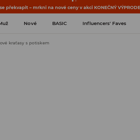
osti o kupónu a akci nalezneš ve svém zákaznickém účtu 
Muž
Nové
BASIC
Influencers' Faves
ové kraťasy s potiskem