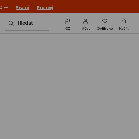

NAINSTALUJTE SI APLIKACI >>
Hledat
CZ
Účet
Oblíbené
Košík