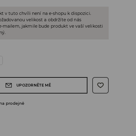
t v tuto chvíli není na e-shopu k dispozici.
ožadovanou velikost a obdržíte od nás
-mailem, jakmile bude produkt ve vaší velikosti
ný.
o
UPOZORNĚTE MĚ
na prodejně