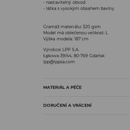
nastavitelný obvod
látka s vysokým obsahem bavlny
Gramáž materiálu: 320 gsm
Model má oblečenou velikost: L
Výška modela: 187 cm
Výrobce
:
LPP S.A.
Łąkowa 39/44, 80-769 Gdańsk
lpp@lppsa.com
MATERIÁL A PÉČE
PRVNÍ MATERIÁL
:
60% BAVLNA, 40% POLYESTE
DORUČENÍ A VRÁCENÍ
Zásady pro přepravu