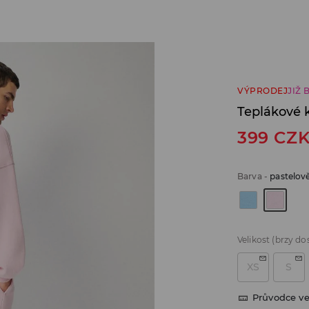
VÝPRODEJ
JIŽ 
Teplákové 
399
CZ
Barva
-
pastelov
Velikost
(brzy do
XS
S
Průvodce ve