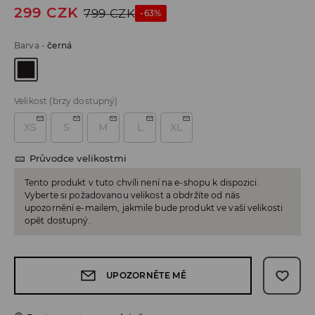
299
CZK
799
CZK
-63%
Barva
-
černá
Velikost
(brzy dostupný)
XS
S
M
L
XL
Průvodce velikostmi
Tento produkt v tuto chvíli není na e-shopu k dispozici.
Vyberte si požadovanou velikost a obdržíte od nás
upozornění e-mailem, jakmile bude produkt ve vaší velikosti
opět dostupný.
UPOZORNĚTE MĚ