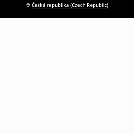
Česká republika (Czech Republic)
Ostatní zákazníci si také vybrali
Tepláky
Tepláky
299
CZK
799
CZK
299
CZK
699
CZK