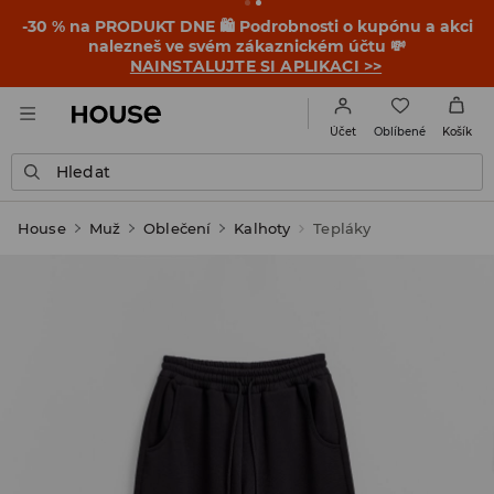
-30 % na PRODUKT DNE 🛍️ Podrobnosti o kupónu a akci
nalezneš ve svém zákaznickém účtu 💸
NAINSTALUJTE SI APLIKACI >>
Oblíbené
Účet
Košík
Hledat
House
Muž
Oblečení
Kalhoty
Tepláky