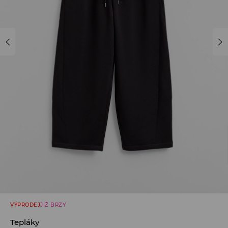
VÝPRODEJ
JIŽ BRZY
Tepláky