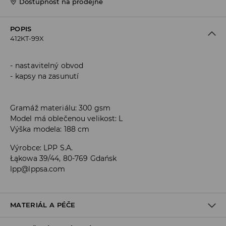
Dostupnost na prodejně
POPIS
412KT-99X
nastavitelný obvod
kapsy na zasunutí
Gramáž materiálu: 300 gsm
Model má oblečenou velikost: L
Výška modela: 188 cm
Výrobce
:
LPP S.A.
Łąkowa 39/44, 80-769 Gdańsk
lpp@lppsa.com
MATERIÁL A PÉČE