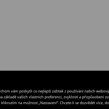
hom vám poskytli co nejlepší zážitek z používání našich webov
a základě vašich vlastních preferencí, zvyklostí a přizpůsobení 
 kliknutím na možnost „Nastavení“. Chcete-li se dozvědět více, 