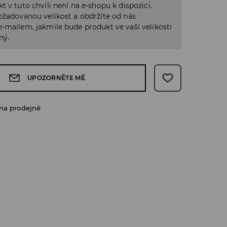
t v tuto chvíli není na e-shopu k dispozici.
ožadovanou velikost a obdržíte od nás
-mailem, jakmile bude produkt ve vaší velikosti
ný.
UPOZORNĚTE MĚ
na prodejně