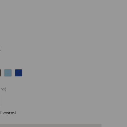
K
áno)
likostmi