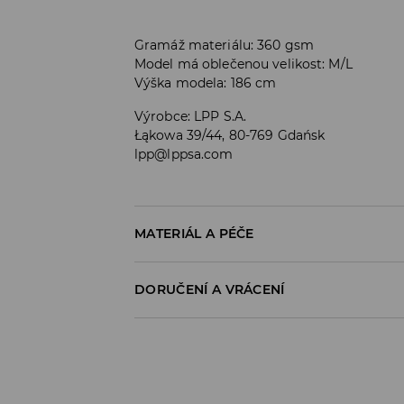
Gramáž materiálu: 360 gsm
Model má oblečenou velikost: M/L
Výška modela: 186 cm
Výrobce
:
LPP S.A.
Łąkowa 39/44, 80-769 Gdańsk
lpp@lppsa.com
MATERIÁL A PÉČE
PRVNÍ MATERIÁL
:
60% BAVLNA, 40% POLYESTE
DORUČENÍ A VRÁCENÍ
VÝROBEK SE NESMÍ BĚLIT
Zásady pro přepravu
VÝROBEK SE NESMÍ ŽEHLIT
Odběr v obchodě:
PRÁT S PODOBNÝMI BARVAMI
DOPRAVA ZDARMA