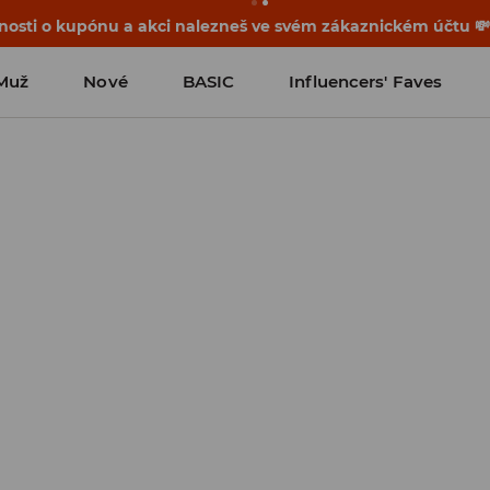
osti o kupónu a akci nalezneš ve svém zákaznickém účtu 
Muž
Nové
BASIC
Influencers' Faves