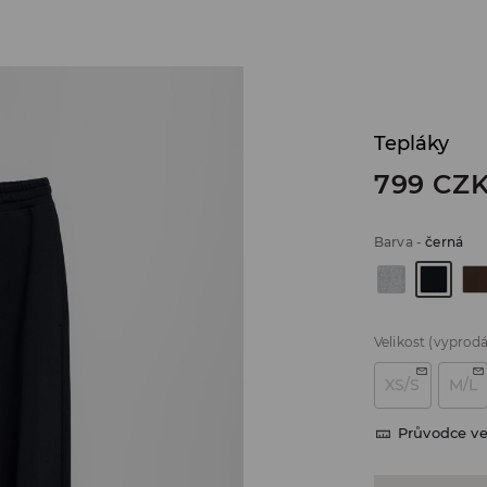
Tepláky
799
CZ
Barva
-
černá
Velikost
(vyprod
XS/S
M/L
Průvodce ve