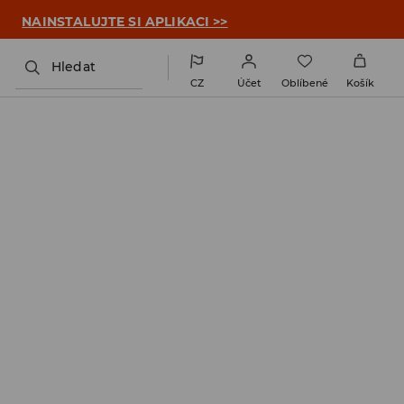

NAINSTALUJTE SI APLIKACI >>
Hledat
CZ
Účet
Oblíbené
Košík