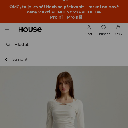
OMG, to je levné! Nech se překvapit – mrkni na nové
ceny v akci KONEČNÝ VÝPRODEJ ➡️
Pro ni
Pro něj
Oblíbené
Účet
Košík
Hledat
Straight