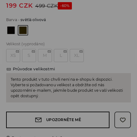
199
CZK
499
CZK
-60%
Barva
-
světlá olivová
Velikost
(vyprodáno)
XS
S
M
L
XL
Průvodce velikostmi
Tento produkt v tuto chvíli není na e-shopu k dispozici.
Vyberte si požadovanou velikost a obdržíte od nás
upozornění e-mailem, jakmile bude produkt ve vaší velikosti
opět dostupný.
UPOZORNĚTE MĚ