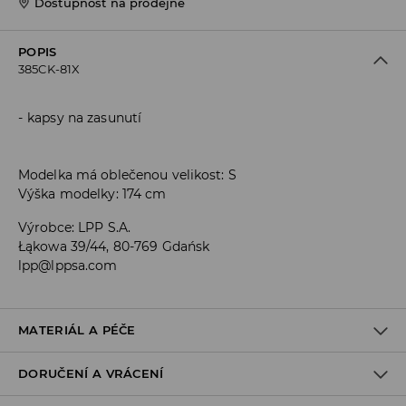
Dostupnost na prodejně
POPIS
385CK-81X
kapsy na zasunutí
Modelka má oblečenou velikost: S
Výška modelky: 174 cm
Výrobce
:
LPP S.A.
Łąkowa 39/44, 80-769 Gdańsk
lpp@lppsa.com
MATERIÁL A PÉČE
DORUČENÍ A VRÁCENÍ
Materiál I
:
100% POLYESTER
Materiál IІ
:
100% POLYESTER