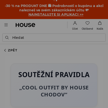
-30 % na PRODUKT DNE 🛍️ Podrobnosti o kupónu a akci
nalezneš ve svém zákaznickém účtu 💸
NAINSTALUJTE SI APLIKACI >>
Oblíbené
Účet
Košík
Hledat
ZPĚT
SOUTĚŽNÍ PRAVIDLA
„COOL OUTFIT BY HOUSE
CHODOV“