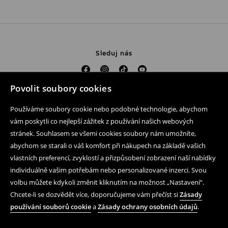
Sleduj nás
Povolit soubory cookies
Pomoc a kontakt
Používáme soubory cookie nebo podobné technologie, abychom
Nákup produktu on-line
vám poskytli co nejlepší zážitek z používání našich webových
stránek. Souhlasem se všemi cookies soubory nám umožníte,
Mobilní aplikaci
abychom se starali o váš komfort při nákupech na základě vašich
vlastních preferencí, zvyklostí a přizpůsobení zobrazení naší nabídky
Obchodní podmínky a ochrana osobních údajů
individuálně vašim potřebám nebo personalizované inzerci. Svou
Právní záležitosti
volbu můžete kdykoli změnit kliknutím na možnost „Nastavení“.
Chcete-li se dozvědět více, doporučujeme vám přečíst si
Zásady
LPP
používání souborů cookie
a
Zásady ochrany osobních údajů
.
Podle zákona o evidenci tržeb je prodávající povinen vystavit
kupujícímu účtenku. Zároveň je povinen zaevidovat přijatou