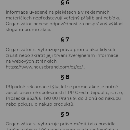
§ 6
Informace uvedené na plakátech a v reklamních
materiálech nepředstavují veřejný příslib ani nabídku.
Organizátor nenese odpovědnost za nesprávný výklad
sloganu promo akce.
§ 7
Organizátor si vyhrazuje právo promo akci kdykoli
zrušit nebo zkrátit její trvání zveřejněním informace
na webových stránkách
https://www.housebrand.com/cz/cz/..
§ 8
Případné reklamace týkající se promo akce je nutné
zaslat písemně společnosti LPP Czech Republic, s. r. o,
Prosecká 852/66, 190 00 Praha 9, do 3 dnů od nákupu
nebo pokusu o nákup produktů.
§ 9
Organizátor si vyhrazuje právo měnit tato pravidla.
Změny nabývají účinnosti dnem jejich zveřejnění na