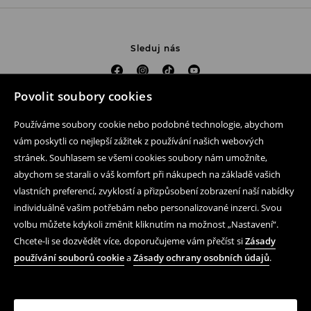
Sleduj nás
Povolit soubory cookies
Pomoc a kontakt
Používáme soubory cookie nebo podobné technologie, abychom
Nákup produktu on-line
vám poskytli co nejlepší zážitek z používání našich webových
stránek. Souhlasem se všemi cookies soubory nám umožníte,
Mobilní aplikaci
abychom se starali o váš komfort při nákupech na základě vašich
vlastních preferencí, zvyklostí a přizpůsobení zobrazení naší nabídky
Obchodní podmínky a ochrana osobních údajů
individuálně vašim potřebám nebo personalizované inzerci. Svou
Právní záležitosti
volbu můžete kdykoli změnit kliknutím na možnost „Nastavení“.
Chcete-li se dozvědět více, doporučujeme vám přečíst si
Zásady
LPP
používání souborů cookie
a
Zásady ochrany osobních údajů
.
Podle zákona o evidenci tržeb je prodávající povinen vystavit
kupujícímu účtenku. Zároveň je povinen zaevidovat přijatou
tržbu u správce daně online; v případě technického výpadku
pak nejpozději do 48 hodin.