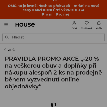
-30 % na PRODUKT DNE 🛍️ Podrobnosti o kupónu a akci
nalezneš ve svém zákaznickém účtu 💸
NAINSTALUJTE SI APLIKACI >>
Oblíbené
Účet
Košík
Hledat
ZPĚT
PRAVIDLA PROMO AKCE „-20 %
na veškerou obuv a doplňky při
nákupu alespoň 2 ks na prodejně
během vyzvednutí online
objednávky“
§ 1