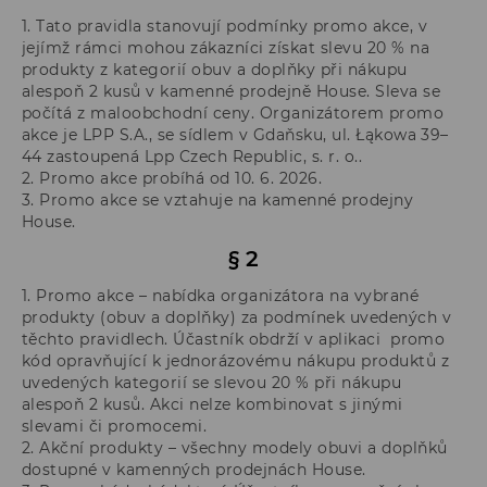
1. Tato pravidla stanovují podmínky promo akce, v
jejímž rámci mohou zákazníci získat slevu 20 % na
produkty z kategorií obuv a doplňky při nákupu
alespoň 2 kusů v kamenné prodejně House. Sleva se
počítá z maloobchodní ceny. Organizátorem promo
akce je LPP S.A., se sídlem v Gdaňsku, ul. Łąkowa 39–
44 zastoupená Lpp Czech Republic, s. r. o..
2. Promo akce probíhá od 10. 6. 2026.
3. Promo akce se vztahuje na kamenné prodejny
House.
§ 2
1. Promo akce – nabídka organizátora na vybrané
produkty (obuv a doplňky) za podmínek uvedených v
těchto pravidlech. Účastník obdrží v aplikaci promo
kód opravňující k jednorázovému nákupu produktů z
uvedených kategorií se slevou 20 % při nákupu
alespoň 2 kusů. Akci nelze kombinovat s jinými
slevami či promocemi.
2. Akční produkty – všechny modely obuvi a doplňků
dostupné v kamenných prodejnách House.