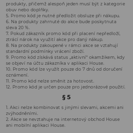
produkty, přičemž alespoň jeden musí být z kategorie
obuv nebo doplňky.
5. Promo kód je nutné předložit obsluze při nákupu.
6. Na produkty zahrnuté do akce bude poskytnuta
sleva 20 %.
7. Pokud zákazník promo kód při placení nepředloží,
ztrácí nárok na využití akce pro daný nákup.
8. Na produkty zakoupené v rámci akce se vztahují
standardní podmínky vrácení zboží.
9. Promo kód získává status „aktivní“ okamžikem, kdy
se objeví na účtu zákazníka v aplikaci House.
10. Promo kód lze využít pouze do 7 dnů od doručení
oznámení.
11. Promo kód nelze směnit za hotovost.
12. Promo kód je určen pouze pro jednorázové použití.
§ 5
1. Akci nelze kombinovat s jinými slevami, akcemi ani
zvýhodněními.
2. Akce se nevztahuje na internetový obchod House
ani mobilní aplikaci House.