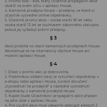
3. Promo kód – kód, který Účastník propagační akce
obdrží na svém účtu v aplikaci House.
4. Kamenná prodejna House – prodejna, ve které si
účastník vyzvedne online objednávku.
5. Účastník promo akce – osoba starší 18 let nebo
osoba starší 13 let se souhlasem zákonného zástupce,
pokud jej vyžadují právní předpisy.
§ 3
Akce probíhá ve všech kamenných prodejnách House.
Nevztahuje se na internetový obchod House ani
mobilní aplikaci House.
§ 4
1. Účast v promo akci je dobrovolná.
2. Podmínkou získání slevy je vytvoření objednávky v
e-shopu nebo aplikaci House, zvolení doručení
„Vyzvednutí na prodejně“ a následné vyzvednutí
objednávky v kamenné prodejně House.
3. Kupón bude Účastníkovi propagační akce připsán
na jeho účet v aplikaci House.
4. Pro využití akce musí zákazník zakoupit alespoň 2