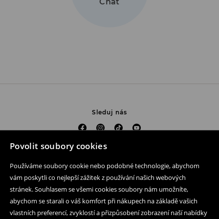
Chat
Sleduj nás
Povolit soubory cookies
Pomoc a kontakt
Používáme soubory cookie nebo podobné technologie, abychom
Nákup produktu on-line
vám poskytli co nejlepší zážitek z používání našich webových
stránek. Souhlasem se všemi cookies soubory nám umožníte,
Mobilní aplikaci
abychom se starali o váš komfort při nákupech na základě vašich
vlastních preferencí, zvyklostí a přizpůsobení zobrazení naší nabídky
Obchodní podmínky a ochrana osobních údajů