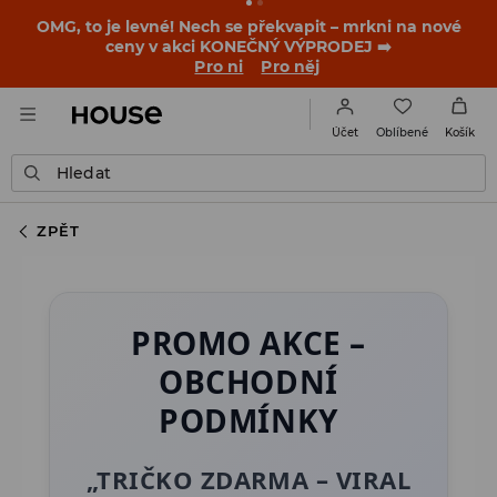
OMG, to je levné! Nech se překvapit – mrkni na nové
ceny v akci KONEČNÝ VÝPRODEJ ➡️
Pro ni
Pro něj
Oblíbené
Účet
Košík
Hledat
ZPĚT
PROMO AKCE –
OBCHODNÍ
PODMÍNKY
„TRIČKO ZDARMA – VIRAL