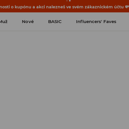
osti o kupónu a akci nalezneš ve svém zákaznickém účtu 
Muž
Nové
BASIC
Influencers' Faves