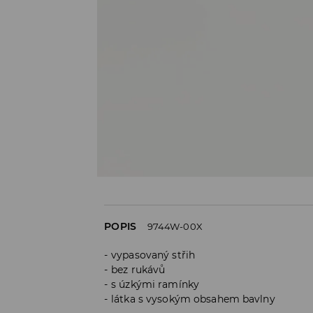
POPIS
9744W-00X
vypasovaný střih
bez rukávů
s úzkými ramínky
látka s vysokým obsahem bavlny