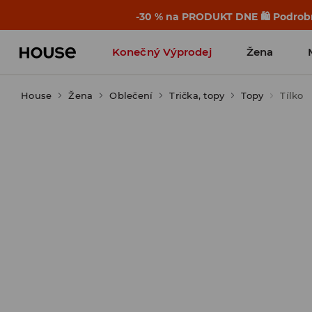
-30 % na PRODUKT DNE 🛍️ Podrobn
Konečný Výprodej
Žena
House
Žena
Oblečení
Trička, topy
Topy
Tílko