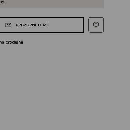
ný.
UPOZORNĚTE MĚ
na prodejně