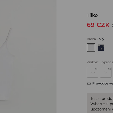
Tílko
69
CZK
Barva
-
bílý
Velikost
(vyprod
XS
S
Průvodce ve
Tento produk
Vyberte si p
upozornění e