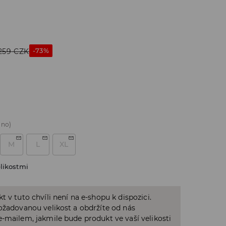
-73%
259
CZK
áno)
M
L
XL
likostmi
t v tuto chvíli není na e-shopu k dispozici.
ožadovanou velikost a obdržíte od nás
-mailem, jakmile bude produkt ve vaší velikosti