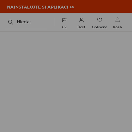

NAINSTALUJTE SI APLIKACI >>
Hledat
CZ
Účet
Oblíbené
Košík