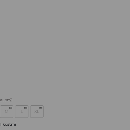
K
stupný)
M
L
XL
likostmi