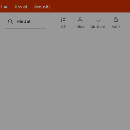

NAINSTALUJTE SI APLIKACI >>
Hledat
CZ
Účet
Oblíbené
Košík