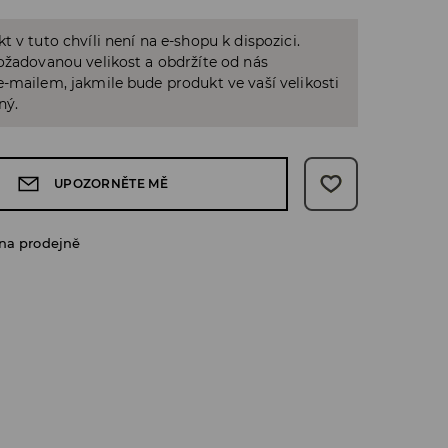
t v tuto chvíli není na e-shopu k dispozici.
ožadovanou velikost a obdržíte od nás
-mailem, jakmile bude produkt ve vaší velikosti
ný.
UPOZORNĚTE MĚ
na prodejně