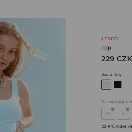
JIŽ BRZY
Top
229
CZ
Barva
-
bílý
Velikost
(brzy do
XS
S
Průvodce ve