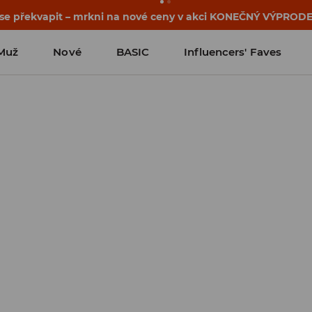
osti o kupónu a akci nalezneš ve svém zákaznickém účtu 
Muž
Nové
BASIC
Influencers' Faves