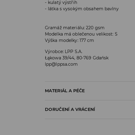
kulatý výstřih
látka s vysokým obsahem bavlny
Gramáž materiálu: 220 gsm
Modelka má oblečenou velikost: S
Výška modelky: 177 cm
Výrobce
:
LPP S.A.
Łąkowa 39/44, 80-769 Gdańsk
lpp@lppsa.com
MATERIÁL A PÉČE
PRVNÍ MATERIÁL
:
95% BAVLNA, 5% ELASTAN
DORUČENÍ A VRÁCENÍ
ŽEHLIT PO RUBOVÉ STRANĚ
Zásady pro přepravu
VÝROBEK SE NESMÍ BĚLIT