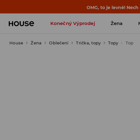
-30 % na PRODUKT DNE 🛍️ Podrobn
Konečný Výprodej
Žena
House
Žena
Oblečení
Trička, topy
Topy
Top