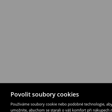
vybraných způsobů vrácení.
⟶
Podrobná pravidla vrácení
Povolit soubory cookies
Používáme soubory cookie nebo podobné technologie, abyc
umožníte, abychom se starali o váš komfort při nákupech n