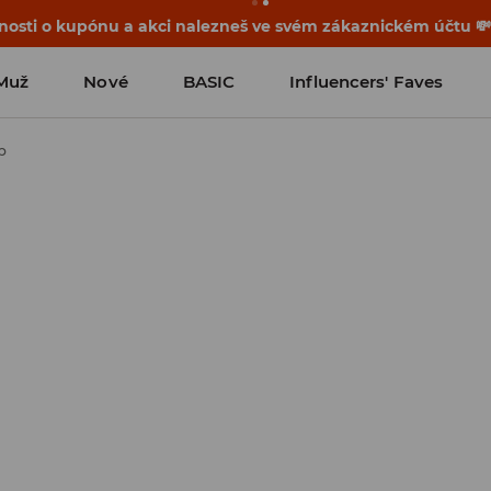
osti o kupónu a akci nalezneš ve svém zákaznickém účtu 
Muž
Nové
BASIC
Influencers' Faves
p