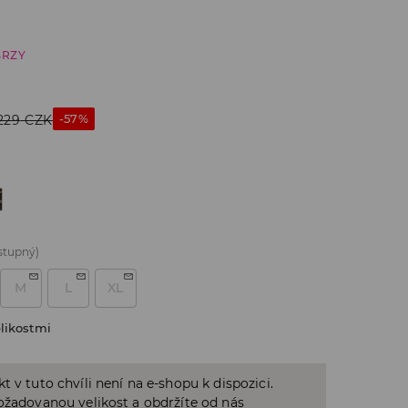
BRZY
-57%
229
CZK
stupný)
M
L
XL
likostmi
t v tuto chvíli není na e-shopu k dispozici.
ožadovanou velikost a obdržíte od nás