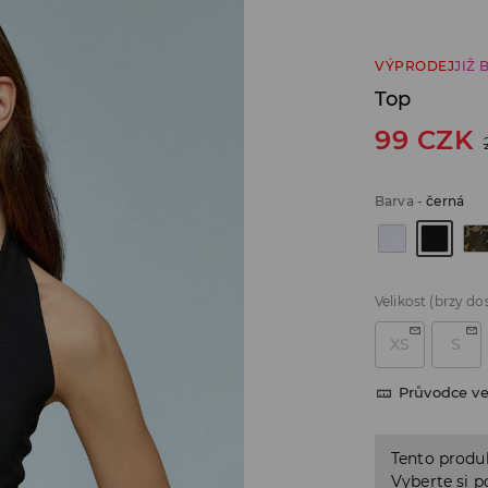
VÝPRODEJ
JIŽ 
Top
99
CZK
Barva
-
černá
Velikost
(brzy do
XS
S
Průvodce ve
Tento produk
Vyberte si p