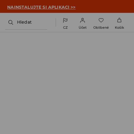

NAINSTALUJTE SI APLIKACI >>
Hledat
CZ
Účet
Oblíbené
Košík