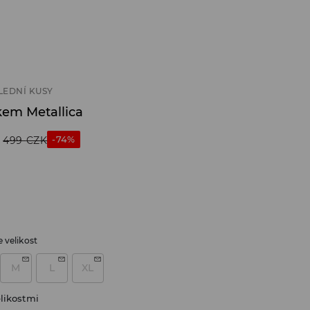
LEDNÍ KUSY
kem Metallica
-74%
499
CZK
 velikost
M
L
XL
likostmi