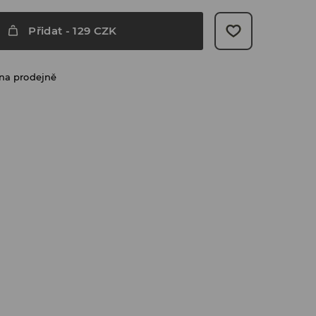
Přidat
-
129
CZK
na prodejně