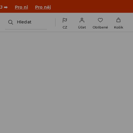

NAINSTALUJTE SI APLIKACI >>
Hledat
CZ
Účet
Oblíbené
Košík