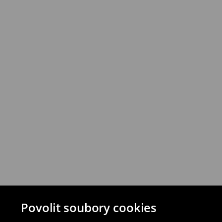
Produkty můžete vrátit do 30 dnů v prod
vybraných způsobů vrácení.
⟶
Podrobná pravidla vrácení
Povolit soubory cookies