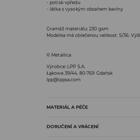
potisk vpředu
látka s vysokým obsahem bavlny
Gramáž materiálu: 230 gsm
Modelka má oblečenou velikost: S/36. Vý
© Metallica
Výrobce
:
LPP S.A.
Łąkowa 39/44, 80-769 Gdańsk
lpp@lppsa.com
MATERIÁL A PÉČE
PRVNÍ MATERIÁL
:
95% BAVLNA, 5% ELASTAN
DORUČENÍ A VRÁCENÍ
Zásady pro přepravu