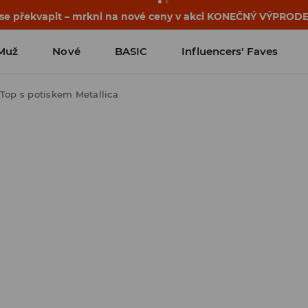
osti o kupónu a akci nalezneš ve svém zákaznickém účtu 
Muž
Nové
BASIC
Influencers' Faves
Top s potiskem Metallica