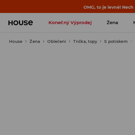
-30 % na PRODUKT DNE 🛍️ Podrobn
Konečný Výprodej
Žena
House
Žena
Oblečení
Trička, topy
S potiskem