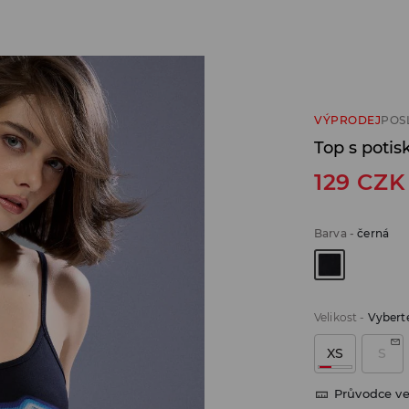
VÝPRODEJ
POS
Top s potis
129
CZK
Barva
-
černá
Velikost
-
Vyberte
XS
S
Průvodce ve