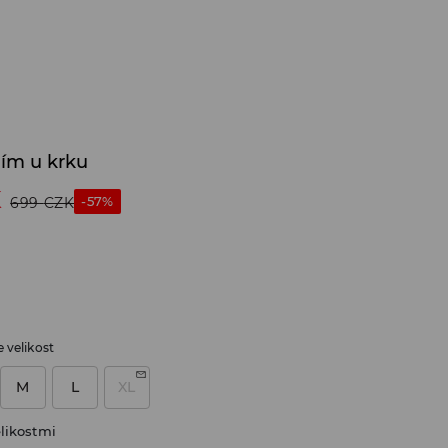
ním u krku
K
-57%
699
CZK
 velikost
M
L
XL
likostmi