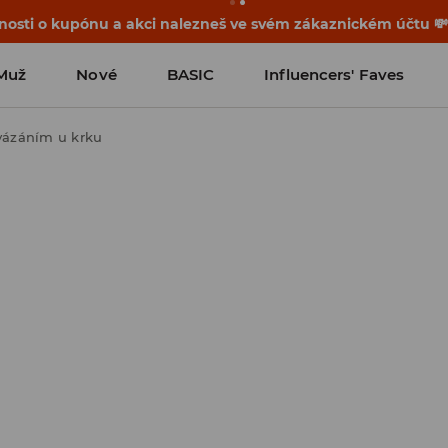
osti o kupónu a akci nalezneš ve svém zákaznickém účtu 
Muž
Nové
BASIC
Influencers' Faves
vázáním u krku