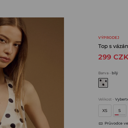
VÝPRODEJ
Top s vázá
299
CZ
Barva
-
bílý
Velikost
-
Vyberte
XS
S
Průvodce ve