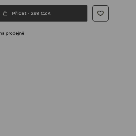
Přidat
-
299
CZK
na prodejně