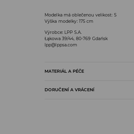
Modelka má oblečenou velikost: S
Výška modelky: 175 cm
Výrobce
:
LPP S.A.
Łąkowa 39/44, 80-769 Gdańsk
lpp@lppsa.com
MATERIÁL A PÉČE
PRVNÍ MATERIÁL
:
97% POLYESTER, 3% ELASTA
DORUČENÍ A VRÁCENÍ
ŽEHLIT PO RUBOVÉ STRANĚ
Zásady pro přepravu
VÝROBEK SE NESMÍ BĚLIT
Odběr v obchodě:
ŽEHLENÍ PŘI MAX. TEPLOTĚ 110°C - BEZ P
DOPRAVA ZDARMA
PRÁT V PRAČCE PŘI MAX. TEPLOTĚ 30°C
1-6 pracovní dny