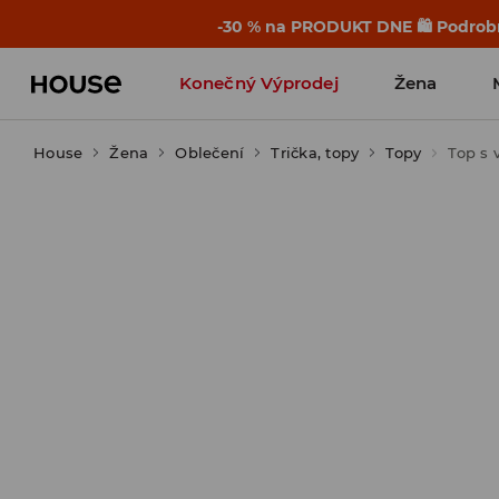
-30 % na PRODUKT DNE 🛍️ Podrobn
Konečný Výprodej
Žena
House
Žena
Oblečení
Trička, topy
Topy
Top s 