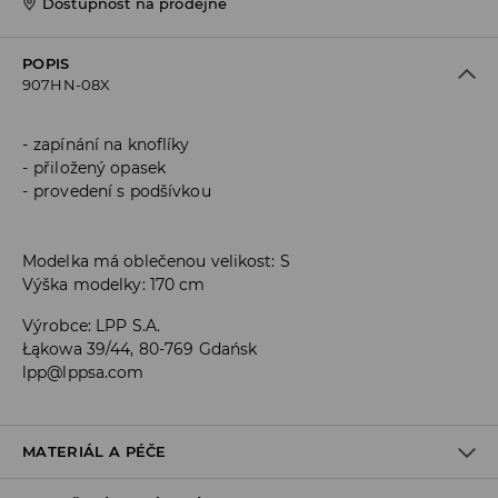
Dostupnost na prodejně
POPIS
907HN-08X
zapínání na knoflíky
přiložený opasek
provedení s podšívkou
Modelka má oblečenou velikost: S
Výška modelky: 170 cm
Výrobce
:
LPP S.A.
Łąkowa 39/44, 80-769 Gdańsk
lpp@lppsa.com
MATERIÁL A PÉČE