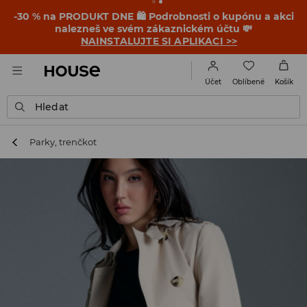
-30 % na PRODUKT DNE 🛍️ Podrobnosti o kupónu a akci
nalezneš ve svém zákaznickém účtu 💸
NAINSTALUJTE SI APLIKACI >>
Oblíbené
Účet
Košík
Hledat
Parky, trenčkot