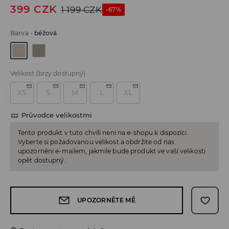
399
CZK
1 199
CZK
-67%
Barva
-
béžová
Velikost
(brzy dostupný)
XS
S
M
L
XL
Průvodce velikostmi
Tento produkt v tuto chvíli není na e-shopu k dispozici.
Vyberte si požadovanou velikost a obdržíte od nás
upozornění e-mailem, jakmile bude produkt ve vaší velikosti
opět dostupný.
UPOZORNĚTE MĚ